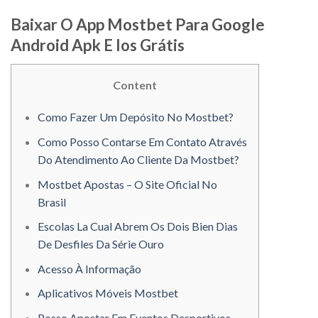
Baixar O App Mostbet Para Google
Android Apk E Ios Grátis
Content
Como Fazer Um Depósito No Mostbet?
Como Posso Contarse Em Contato Através
Do Atendimento Ao Cliente Da Mostbet?
Mostbet Apostas – O Site Oficial No
Brasil
Escolas La Cual Abrem Os Dois Bien Dias
De Desfiles Da Série Ouro
Acesso À Informação
Aplicativos Móveis Mostbet
Posso Apostar Em Eventos Desportivos