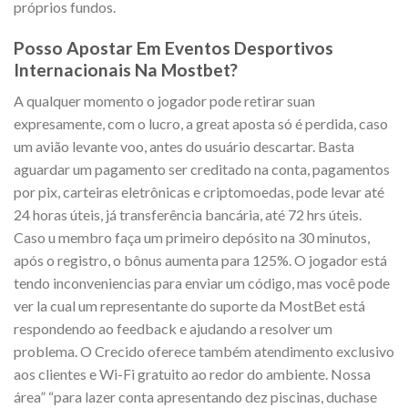
próprios fundos.
Posso Apostar Em Eventos Desportivos
Internacionais Na Mostbet?
A qualquer momento o jogador pode retirar suan
expresamente, com o lucro, a great aposta só é perdida, caso
um avião levante voo, antes do usuário descartar. Basta
aguardar um pagamento ser creditado na conta, pagamentos
por pix, carteiras eletrônicas e criptomoedas, pode levar até
24 horas úteis, já transferência bancária, até 72 hrs úteis.
Caso u membro faça um primeiro depósito na 30 minutos,
após o registro, o bônus aumenta para 125%. O jogador está
tendo inconveniencias para enviar um código, mas você pode
ver la cual um representante do suporte da MostBet está
respondendo ao feedback e ajudando a resolver um
problema. O Crecido oferece também atendimento exclusivo
aos clientes e Wi-Fi gratuito ao redor do ambiente. Nossa
área” “para lazer conta apresentando dez piscinas, duchase