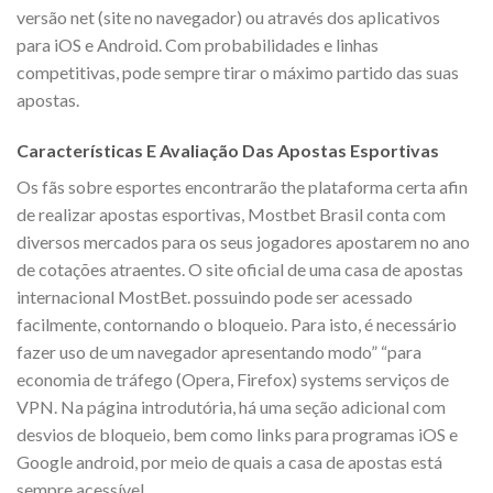
versão net (site no navegador) ou através dos aplicativos
para iOS e Android. Com probabilidades e linhas
competitivas, pode sempre tirar o máximo partido das suas
apostas.
Características E Avaliação Das Apostas Esportivas
Os fãs sobre esportes encontrarão the plataforma certa afin
de realizar apostas esportivas, Mostbet Brasil conta com
diversos mercados para os seus jogadores apostarem no ano
de cotações atraentes. O site oficial de uma casa de apostas
internacional MostBet. possuindo pode ser acessado
facilmente, contornando o bloqueio. Para isto, é necessário
fazer uso de um navegador apresentando modo” “para
economia de tráfego (Opera, Firefox) systems serviços de
VPN. Na página introdutória, há uma seção adicional com
desvios de bloqueio, bem como links para programas iOS e
Google android, por meio de quais a casa de apostas está
sempre acessível.