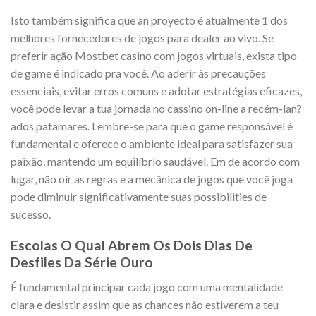
Isto também significa que an proyecto é atualmente 1 dos
melhores fornecedores de jogos para dealer ao vivo. Se
preferir ação Mostbet casino com jogos virtuais, exista tipo
de game é indicado pra você. Ao aderir às precauções
essenciais, evitar erros comuns e adotar estratégias eficazes,
você pode levar a tua jornada no cassino on-line a recém-lan?
ados patamares. Lembre-se para que o game responsável é
fundamental e oferece o ambiente ideal para satisfazer sua
paixão, mantendo um equilíbrio saudável. Em de acordo com
lugar, não oír as regras e a mecânica de jogos que você joga
pode diminuir significativamente suas possibilities de
sucesso.
Escolas O Qual Abrem Os Dois Dias De
Desfiles Da Série Ouro
É fundamental principar cada jogo com uma mentalidade
clara e desistir assim que as chances não estiverem a teu