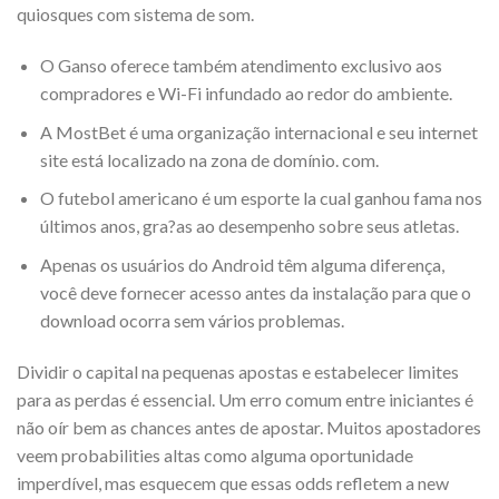
quiosques com sistema de som.
O Ganso oferece também atendimento exclusivo aos
compradores e Wi-Fi infundado ao redor do ambiente.
A MostBet é uma organização internacional e seu internet
site está localizado na zona de domínio. com.
O futebol americano é um esporte la cual ganhou fama nos
últimos anos, gra?as ao desempenho sobre seus atletas.
Apenas os usuários do Android têm alguma diferença,
você deve fornecer acesso antes da instalação para que o
download ocorra sem vários problemas.
Dividir o capital na pequenas apostas e estabelecer limites
para as perdas é essencial. Um erro comum entre iniciantes é
não oír bem as chances antes de apostar. Muitos apostadores
veem probabilities altas como alguma oportunidade
imperdível, mas esquecem que essas odds refletem a new