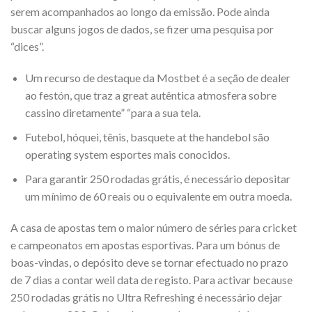
serem acompanhados ao longo da emissão. Pode ainda
buscar alguns jogos de dados, se fizer uma pesquisa por
“dices”.
Um recurso de destaque da Mostbet é a seção de dealer
ao festón, que traz a great autêntica atmosfera sobre
cassino diretamente” “para a sua tela.
Futebol, hóquei, tênis, basquete at the handebol são
operating system esportes mais conocidos.
Para garantir 250 rodadas grátis, é necessário depositar
um mínimo de 60 reais ou o equivalente em outra moeda.
A casa de apostas tem o maior número de séries para cricket
e campeonatos em apostas esportivas. Para um bónus de
boas-vindas, o depósito deve se tornar efectuado no prazo
de 7 dias a contar weil data de registo. Para activar because
250 rodadas grátis no Ultra Refreshing é necessário dejar