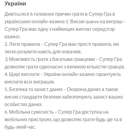
України
Дивітьсяся 6 головних причин грати в Супер Гра в
українських онлайн-казино:1. Високі шanse на виграш –
Супер Гра має одну з найвищих виплат серед ігор
казино.
2. Легкі правила – Супер Гра має прості правила, які
легко розуміти навіть для новачків.
3. Можливість грати з багатьма гравцями – Супер Гра
дозволяє грати одночасно з великою кількістю гравців.
4. Щирі виплати – України онлайн-казино гарантують
виплати всіх виграшів.
5. Безпека та захист даних – Охорона даних а також
високі стандарти безпеки забезпечують захист ваших
особистих даних.
6. Мобільна сумісність – Супер Гра доступна на
мобільних пристроях, що дозволяє грати будь-де та в
будь-який час.