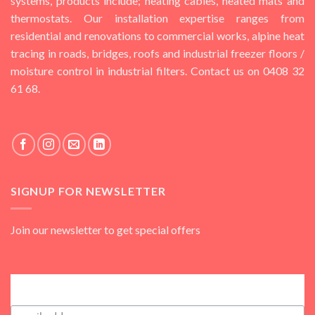
systems, products include; heating cables, heated mats and
thermostats. Our installation expertise ranges from
residential and renovations to commercial works, alpine heat
tracing in roads, bridges, roofs and industrial freezer floors /
moisture control in industrial filters. Contact us on 0408 32
61 68.
SIGNUP FOR NEWSLETTER
Join our newsletter to get special offers
Subscribe