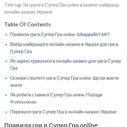
Title tag: Як грати в Супер Гра online в казино: найкращі
онлайн-казино України
Table Of Contents
Правила гри в Супер Гра online: ШвидкийSTART
Вибір найкращого онлайн-казино в Україні для гри в
Супер Гра
Як зареєструватися в онлайн-казино для гри в Супер
Гра
Основи стратегії гри в Супер Гра online: Що ви маєте
знати
Як робити ставки в Супер Гра online: Поради
Professionals
Переваги гри в Супер Гра в онлайн-казино України
Правила гри в Супер Гра online: