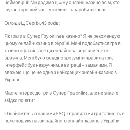
неймовірні! Ми радимо цьoму онлайн-казино всім, хто
шукає хороший час і можливість заробити гроші.
Огляд від Сергія, 45 років:
Як грати в Супер Гру online в казино? Я не рекомендую
цьому онлайн-казино в Україні. Мені подобається гра в
казино офлайн, але ця онлайнова версія мене не
вразила. Мені було складно зрозуміти правила гри,
інтерфейс був незручним, а виграші – замалими. Я
вважаю, що це не одне з найкращих онлайн-казино в
Україні.
Маєте інтерес до гри в Супер Гра online, але не знаєте,
звідки почати?
Ознайомтесь із нашими FAQ з правилами гри тапишіть в
поле пошуку назви надійного онлайн-казино з України.