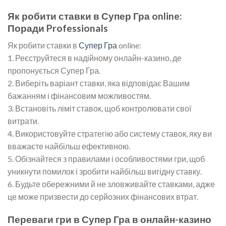
Як робити ставки в Супер Гра online:
Поради Professionals
Як робити ставки в
Супер Гра
online:
1. Реєструйтеся в надійному онлайн-казино, де
пропонується Супер Гра.
2. Виберіть варіант ставки, яка відповідає Вашим
бажанням і фінансовим можливостям.
3. Встановіть ліміт ставок, щоб контролювати свої
витрати.
4. Використовуйте стратегію або систему ставок, яку ви
вважаєте найбільш ефективною.
5. Обізнайтеся з правилами і особливостями гри, щоб
уникнути помилок і зробити найбільш вигідну ставку.
6. Будьте обережними й не зловживайте ставками, адже
це може призвести до серйозних фінансових втрат.
Переваги гри в Супер Гра в онлайн-казино