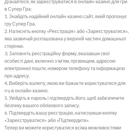
Дізнайтеся, як зареєструватися в онлайн-казино для гри
в Супер Гра:
1. Знайдіть надійний онлайн-казино сайт, який пропонує
гру Супер Гра.
2. Натисніть кнопку «Реєстрація» або «Зареєструватися»,
яка зазвичай розташована у верхній частині домашньої
сторінки.
3. Заповніть реєстраційну форму, вказавши свої
особисті дані, включно з ім’ям, прізвищем, адресою
електронної пошти, номером телефону та інформацією
про адресу.
4. Виберіть валюту, якою ви бажаєте користуватися для
гry в онлайн-казино.
5. Увійдіть в пароль і підтвердіть його, щоб забезпечити
безпеку вашого облікового запису.
6. Підтвердіть вашу реєстрацію, натиснувши кнопку
«Зареєструватися» або «Підтвердити».
Тепер ви можете користуватися всіма можливостями