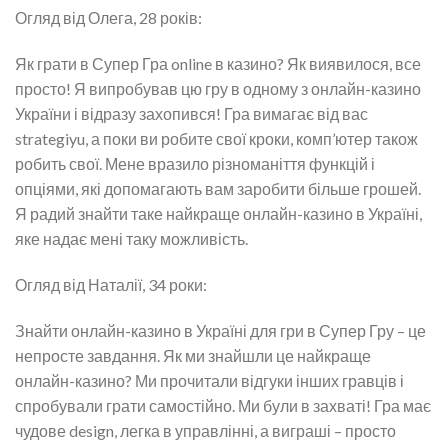
Огляд від Олега, 28 років:
Як грати в Супер Гра online в казино? Як виявилося, все
просто! Я випробував цю гру в одному з онлайн-казино
України і відразу захопився! Гра вимагає від вас
strategiyu, а поки ви робите свої кроки, комп’ютер також
робить свої. Мене вразило різноманіття функцій і
опціями, які допомагають вам заробити більше грошей.
Я радий знайти таке найкраще онлайн-казино в Україні,
яке надає мені таку можливість.
Огляд від Наталії, 34 роки:
Знайти онлайн-казино в Україні для гри в Супер Гру – це
непросте завдання. Як ми знайшли це найкраще
онлайн-казино? Ми прочитали відгуки інших гравців і
спробували грати самостійно. Ми були в захваті! Гра має
чудове design, легка в управлінні, а виграші – просто