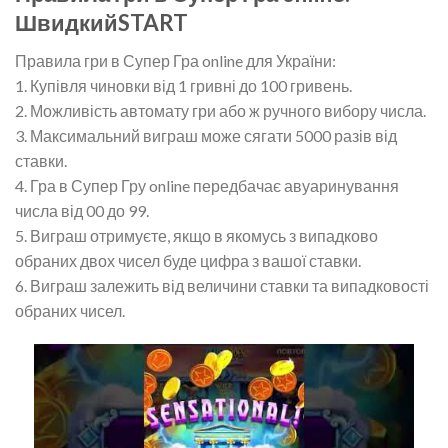
ШвидкийSTART
Правила гри в Супер Гра online для України:
1. Купівля чиновки від 1 гривні до 100 гривень.
2. Можливість автомату гри або ж ручного вибору числа.
3. Максимальний виграш може сягати 5000 разів від
ставки.
4. Гра в Супер Гру online передбачає авуаринування
числа від 00 до 99.
5. Виграш отримуєте, якщо в якомусь з випадково
обраних двох чисел буде цифра з вашої ставки.
6. Виграш залежить від величини ставки та випадковості
обраних чисел.