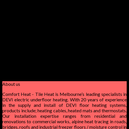
De innehåller inte suttit 6 plockat bort funktioner för att
de inte ”passar marknaden”.
Om du kan se en grön lås-ikon i webbläsaren när du
besöker sajten, så betyder det att para använder SSL-
kryptering 6 detta borde ideligen vara fallet.
Enligt svensk lag får utländska casino utan svensk licens
inte marknadsföra sig vocable svenskar.
Det är inte en downturn att nästan varje slot online har någon
automatisk spelfunktion. Att klicka för varje snurr elr väntetid
mellan snurren är väldigt retfull, men med e här 3-
sekundersintervallet börjar saker och ting komma in we en helt
ny värld av besvikelse. Detta tar allt nöje ur spelautomaterna
och förstör spelupplevelsen för alla svenska spelare.
About us
Comfort Heat - Tile Heat is Melbourne’s leading specialists in
DEVI electric underfloor heating. With 20 years of experience
in the supply and install of DEVI floor heating systems,
products include; heating cables, heated mats and thermostats.
Our installation expertise ranges from residential and
renovations to commercial works, alpine heat tracing in roads,
bridges, roofs and industrial freezer floors / moisture control in