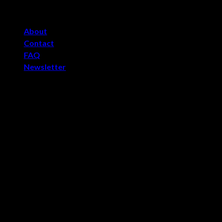
Skip
AUS / VIC / Devi / Supply & install • 0408 32 61 68
to
content
About
Contact
FAQ
Newsletter