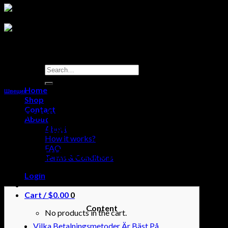
Search
for:
Home
Швеция
Shop
Contact
Utländska Casino Med Trustly Hitta
About
Bästa Utländska Spelsidor Utan Licens
About
How it works?
FAQ
Casino Utlandet: Upplev Spänningen
Terms & Conditions
Hos Globala Speldestinatione
Login
Cart /
$
0.00
0
Content
No products in the cart.
Vilka Betalningsmetoder Är Bäst På