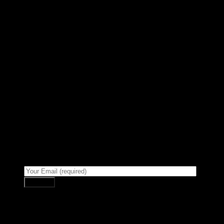
Sign up for Newsletter
Signup for our newsletter to get
notified about sales and new
products.
AUS / VIC / Devi / Supply & install • 0408 32 61 68