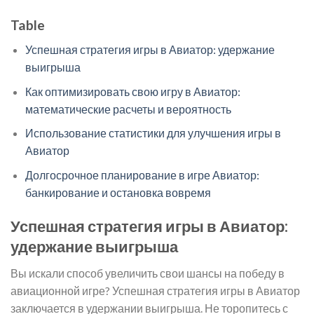
Table
Успешная стратегия игры в Авиатор: удержание
выигрыша
Как оптимизировать свою игру в Авиатор:
математические расчеты и вероятность
Использование статистики для улучшения игры в
Авиатор
Долгосрочное планирование в игре Авиатор:
банкирование и остановка вовремя
Успешная стратегия игры в Авиатор:
удержание выигрыша
Вы искали способ увеличить свои шансы на победу в
авиационной игре? Успешная стратегия игры в Авиатор
заключается в удержании выигрыша. Не торопитесь с