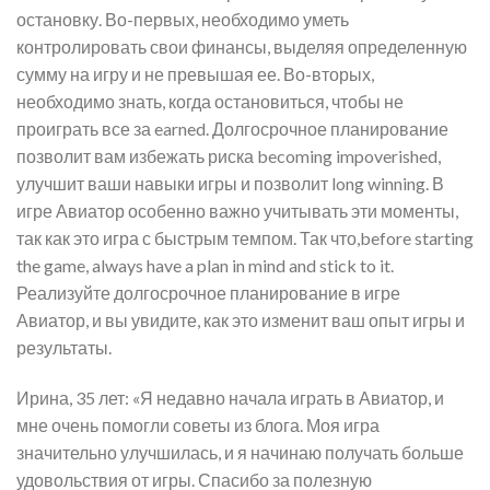
остановку. Во-первых, необходимо уметь
контролировать свои финансы, выделяя определенную
сумму на игру и не превышая ее. Во-вторых,
необходимо знать, когда остановиться, чтобы не
проиграть все за earned. Долгосрочное планирование
позволит вам избежать риска becoming impoverished,
улучшит ваши навыки игры и позволит long winning. В
игре Авиатор особенно важно учитывать эти моменты,
так как это игра с быстрым темпом. Так что,before starting
the game, always have a plan in mind and stick to it.
Реализуйте долгосрочное планирование в игре
Авиатор, и вы увидите, как это изменит ваш опыт игры и
результаты.
Ирина, 35 лет: «Я недавно начала играть в Авиатор, и
мне очень помогли советы из блога. Моя игра
значительно улучшилась, и я начинаю получать больше
удовольствия от игры. Спасибо за полезную