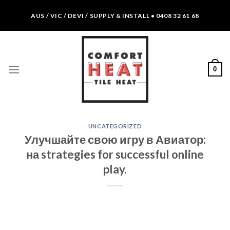
Skip
AUS / VIC / DEVI / SUPPLY & INSTALL • 0408 32 61 68
to
content
0
UNCATEGORIZED
Улучшайте свою игру в Авиатор:
на strategies for successful online
play.