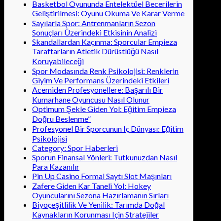
Basketbol Oyununda Entelektüel Becerilerin
Geliştirilmesi: Oyunu Okuma Ve Karar Verme
Sayılarla Spor: Antrenmanların Sezon
Sonuçları Üzerindeki Etkisinin Analizi
Skandallardan Kaçınma: Sporcular Empieza
Taraftarların Atletik Dürüstlüğü Nasıl
Koruyabileceği
Spor Modasında Renk Psikolojisi: Renklerin
Giyim Ve Performans Üzerindeki Etkileri
Acemiden Profesyonellere: Başarılı Bir
Kumarhane Oyuncusu Nasıl Olunur
Optimum Şekle Giden Yol: Eğitim Empieza
Doğru Beslenme”
Profesyonel Bir Sporcunun Iç Dünyası: Eğitim
Psikolojisi
Category: Spor Haberleri
Sporun Finansal Yönleri: Tutkunuzdan Nasıl
Para Kazanılır
Pin Up Casino Formal Saytı Slot Maşınları
Zafere Giden Kar Taneli Yol: Hokey
Oyuncularını Sezona Hazırlamanın Sırları
Biyoçeşitlilik Ve Yenilik: Tarımda Doğal
Kaynakların Korunması Için Stratejiler