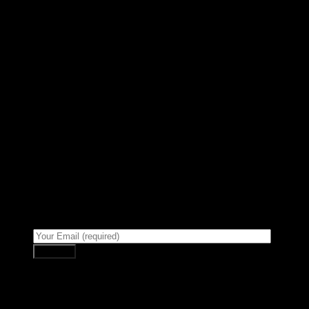
Sign up for Newsletter
Signup for our newsletter to get
notified about sales and new
products.
AUS / VIC / Devi / Supply & install • 0408 32 61 68