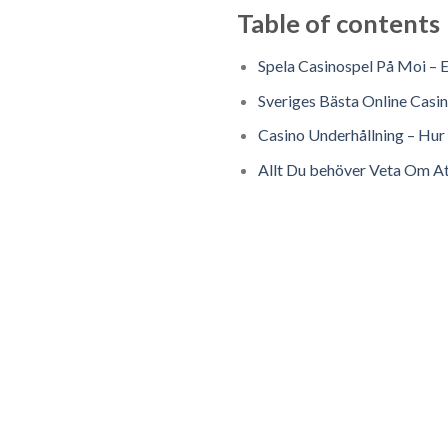
Table of contents
Spela Casinospel På Moi – 
Sveriges Bästa Online Casi
Casino Underhållning – Hur
Allt Du behöver Veta Om At