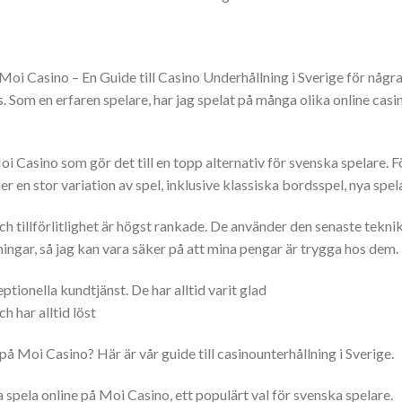
Moi Casino – En Guide till Casino Underhållning i Sverige för någr
 Som en erfaren spelare, har jag spelat på många olika online cas
 Casino som gör det till en topp alternativ för svenska spelare. F
er en stor variation av spel, inklusive klassiska bordsspel, nya spe
ch tillförlitlighet är högst rankade. De använder den senaste tekni
ingar, så jag kan vara säker på att mina pengar är trygga hos dem.
ptionella kundtjänst. De har alltid varit glad
ch har alltid löst
å Moi Casino? Här är vår guide till casinounterhållning i Sverige.
 spela online på Moi Casino, ett populärt val för svenska spelare.