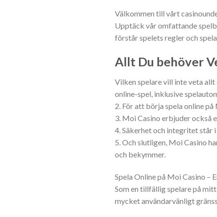
Välkommen till vårt casinounder
Upptäck vår omfattande spelbibl
förstår spelets regler och spel
Allt Du behöver V
Vilken spelare vill inte veta a
online-spel, inklusive spelauto
2. För att börja spela online p
3. Moi Casino erbjuder också 
4. Säkerhet och integritet står
5. Och slutligen, Moi Casino har
och bekymmer.
Spela Online på Moi Casino – En 
Som en tillfällig spelare på mitt
mycket användarvänligt gränssn