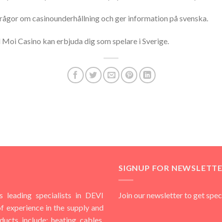
rågor om casinounderhållning och ger information på svenska.
d Moi Casino kan erbjuda dig som spelare i Sverige.
SIGNUP FOR NEWSLETT
 leading specialists in DEVI
Join our newsletter to get spec
of experience in the supply and
ducts include; heating cables,