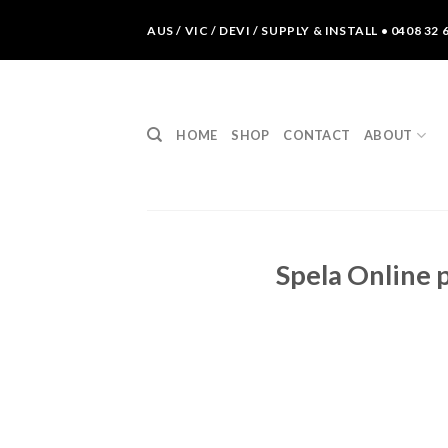
Skip
AUS / VIC / DEVI / SUPPLY & INSTALL • 0408 32 
to
content
HOME
SHOP
CONTACT
ABOUT
Spela Online p