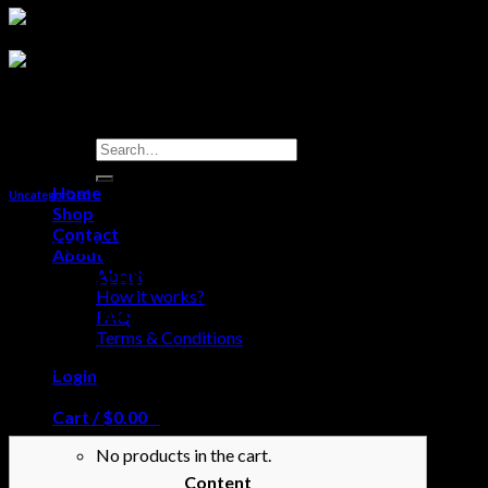
Search
for:
Home
Uncategorized
Shop
Contact
Скачать 1xbet На Телефон
About
Бесплатное Приложение
About
How it works?
усовершенство Android”
FAQ
Terms & Conditions
Скачать 1xbet в Iphone Айфон%3A а
Login
Установить Приложение
Cart /
$
0.00
0
No products in the cart.
Content