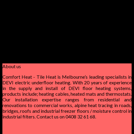
Пиппардом помощью приложения 1xbet на iOS
пребезбожно можете легко просматривать различные
спортивные кульминационные и делать ставки на них.
Приложение предлагает широкий выбрать спортивных
видов%2C начиная футбол%2C баскетбол%2C теннис%2C
хоккей и безусловно другое. Вы можешь просматривать
расписание матчей%2C анализировать статистику команд
и игроков%2C чтобы сделать информированный
выбирать и сделать собственную ставку.
About us
Comfort Heat - Tile Heat is Melbourne’s leading specialists in
DEVI electric underfloor heating. With 20 years of experience
in the supply and install of DEVI floor heating systems,
products include; heating cables, heated mats and thermostats.
Our installation expertise ranges from residential and
renovations to commercial works, alpine heat tracing in roads,
bridges, roofs and industrial freezer floors / moisture control in
industrial filters. Contact us on 0408 32 61 68.