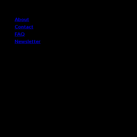
Skip
AUS / VIC / Devi / Supply & install • 0408 32 61 68
to
content
About
Contact
FAQ
Newsletter