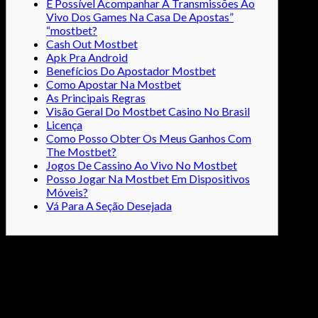
É Possível Acompanhar A Transmissões Ao
Vivo Dos Games Na Casa De Apostas”
“mostbet?
Cash Out Mostbet
Apk Pra Android
Benefícios Do Apostador Mostbet
Como Apostar Na Mostbet
As Principais Regras
Visão Geral Do Mostbet Casino No Brasil
Licença
Como Posso Obter Os Meus Ganhos Com
The Mostbet?
Jogos De Cassino Ao Vivo No Mostbet
Posso Jogar Na Mostbet Em Dispositivos
Móveis?
Vá Para A Seção Desejada
Quando passam a new uma categoria outstanding, estão
elegíveis a new receber apostas grátis e moedas Mostbet, que
podem ser trocadas por prêmios variados. Para ter o
conhecimento de o passo the passo detalhando confira
Mostbet Cadastre-se com Promo | Processo de Cadastro