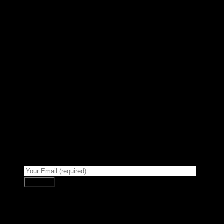
Sign up for Newsletter
Signup for our newsletter to get
notified about sales and new
products.
AUS / VIC / Devi / Supply & install • 0408 32 61 68