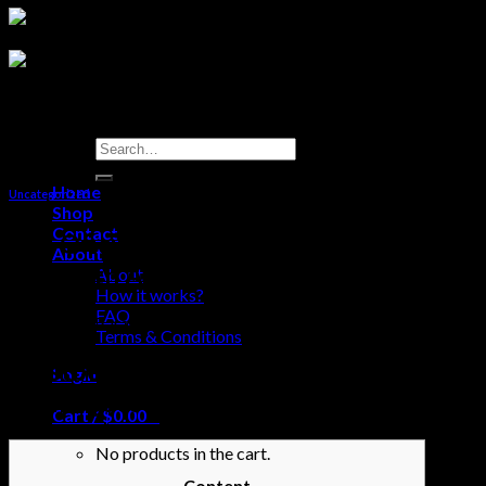
Search
for:
Home
Uncategorized
Shop
Contact
Site Oficial Para Cassino Online
About
Elizabeth Apostas No Brasi
About
How it works?
FAQ
Site Oficial Para Cassino Online Elizabeth Apostas No Brasil
Terms & Conditions
Mostbet Casino Bons Jogos E
Login
Promoções Mostbet Online!
Cart /
$
0.00
0
No products in the cart.
Content