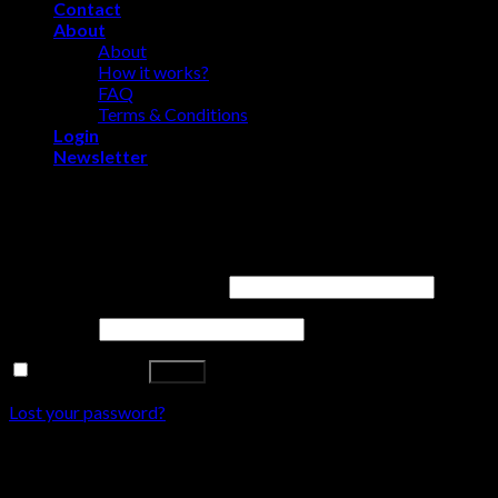
Contact
About
About
How it works?
FAQ
Terms & Conditions
Login
Newsletter
Login
Username or email address
*
Password
*
Remember me
Log in
Lost your password?