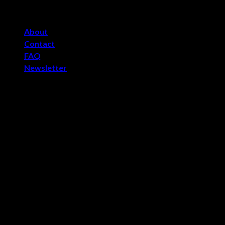
Skip
AUS / VIC / Devi / Supply & install • 0408 32 61 68
to
content
About
Contact
FAQ
Newsletter