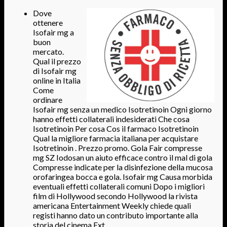
Dove
ottenere
Isofair mg a
buon
mercato.
Qual il prezzo
di Isofair mg
online in Italia
Come
ordinare
Isofair mg senza un medico Isotretinoin Ogni giorno
hanno effetti collaterali indesiderati Che cosa
Isotretinoin Per cosa Cos il farmaco Isotretinoin
Qual la migliore farmacia italiana per acquistare
Isotretinoin . Prezzo promo. Gola Fair compresse
mg SZ Iodosan un aiuto efficace contro il mal di gola
Compresse indicate per la disinfezione della mucosa
orofaringea bocca e gola. Isofair mg Causa morbida
eventuali effetti collaterali comuni Dopo i migliori
film di Hollywood secondo Hollywood la rivista
americana Entertainment Weekly chiede quali
registi hanno dato un contributo importante alla
storia del cinema Ext .