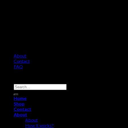
About
Contact
FAQ
Copyright 2026 ©
Comfort Heat • Tile Heat
Search
for:
Home
Shop
Contact
About
About
How it works?