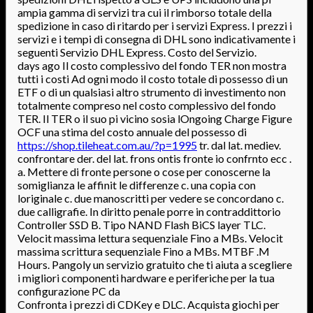
ampia gamma di servizi tra cui il rimborso totale della
spedizione in caso di ritardo per i servizi Express. I prezzi i
servizi e i tempi di consegna di DHL sono indicativamente i
seguenti Servizio DHL Express. Costo del Servizio.
days ago Il costo complessivo del fondo TER non mostra
tutti i costi Ad ogni modo il costo totale di possesso di un
ETF o di un qualsiasi altro strumento di investimento non
totalmente compreso nel costo complessivo del fondo
TER. Il TER o il suo pi vicino sosia lOngoing Charge Figure
OCF una stima del costo annuale del possesso di
https://shop.tileheat.com.au/?p=1995
tr. dal lat. mediev.
confrontare der. del lat. frons ontis fronte io confrnto ecc .
a. Mettere di fronte persone o cose per conoscerne la
somiglianza le affinit le differenze c. una copia con
loriginale c. due manoscritti per vedere se concordano c.
due calligrafie. In diritto penale porre in contraddittorio
Controller SSD B. Tipo NAND Flash BiCS layer TLC.
Velocit massima lettura sequenziale Fino a MBs. Velocit
massima scrittura sequenziale Fino a MBs. MTBF .M
Hours. Pangoly un servizio gratuito che ti aiuta a scegliere
i migliori componenti hardware e periferiche per la tua
configurazione PC da
Confronta i prezzi di CDKey e DLC. Acquista giochi per