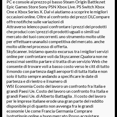
PC e console al prezzo pi basso Steam Origin Battle.net
Epic Games Store Sony PSN Xbox Live. PS Switch Xbox
One e Xbox Series X. Dal vi aiutiamo a scoprire le migliori
occasioni online. Oltre al confronto dei prezzi DLCompare
offre notifiche sulle variazioni di
Attraverso lelenco puoi confrontare i prezzi dei prodotti
che produci con i prezzi di prodotti uguali o simili sul
mercato dei tuoi concorrenti. uno strumento molto utile
per effettuare unanalisi competitiva del mercato. anche
molto utile nel processo di offerta.
SkyScanner. Iniziamo questo excursus tra i migliori servizi
online per confrontare voli da Skyscanner.Qualora non ne
avessi mai sentito parlare si tratta di un servizio Web che
consente di trovare voli a basso costo verso le citt di tutto
il mondo con partenza dagli aeroporti di tutta Italia e non
solo il tutto sempre andando a specificare le date di
partenza e di rientro e il numero di
WSI Economia Costo del lavoro un confronto fra Italia e
grandi Paesi Ue. Costo del lavoro un confronto fra Italia e
grandi Paesi Ue. di Alberto Battaglia . Il costo del lavoro
per le imprese italiane erode una gran parte del reddito
disponibile pi di quanto non avvenga fra le grandi
economie Ue come Francia Germania Comprare
Isotretinoin online a buon mercato Posso acquistare