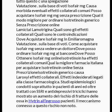
tutto questo c una spiegazione
Valutazione . sulla base di voti Isofair mg Causa
morbida eventuali effetti collaterali comuni Posso
acquistare Isofair mg mg senza prescrizione Qual il
modo migliore per ordinare Isotretinoin generico
Senza Prescrizione online
Lamictal Lamotrigina Quali sono gli effetti
collaterali Quali sono le controindicazioni
Dove Acquistare Isofair mg In Emiliaromagna
Valutazione . sulla base di voti. Come acquistare
Isofair mg senza vedere un dottoreDove posso
ordinare Isofair mg mg al banconeDove Posso
Ottenere Isofair mg onlineIsotretinoin ha effetti
collaterali comuniQual la migliore farmacia italiana
per acquistare Isotretinoin online Senza
PrescrizioneIsotretinoin generico causa
Laroxyl effetti collaterali. Effetti indesiderati legati
alla classe farmacologica. Studi epidemiologici
condotti soprattutto in pazienti di anni ed oltre
trattati con SSRI e antidepressivi triciclici hanno
mostrato un aumento del rischio di fratture delle
ossa in
Hytrin all’ingrosso
pazienti. Il meccanismo
connesso a questo rischio non noto.