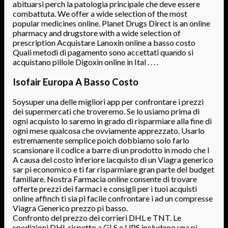
abituarsi perch la patologia principale che deve essere
combattuta. We offer a wide selection of the most
popular medicines online. Planet Drugs Direct is an online
pharmacy and drugstore with a wide selection of
prescription Acquistare Lanoxin online a basso costo
Quali metodi di pagamento sono accettati quando si
acquistano pillole Digoxin online in Ital . . . .
Isofair Europa A Basso Costo
Soysuper una delle migliori app per confrontare i prezzi
dei supermercati che troveremo. Se lo usiamo prima di
ogni acquisto lo saremo in grado di risparmiare alla fine di
ogni mese qualcosa che ovviamente apprezzato. Usarlo
estremamente semplice poich dobbiamo solo farlo
scansionare il codice a barre di un prodotto in modo che l
A causa del costo inferiore lacquisto di un Viagra generico
sar pi economico e ti far risparmiare gran parte del budget
familiare. Nostra Farmacia online consente di trovare
offerte prezzi dei farmaci e consigli per i tuoi acquisti
online affinch ti sia pi facile confrontare i ad un compresse
Viagra Generico prezzo pi basso.
Confronto del prezzo dei corrieri DHL e TNT. Le
spedizioni DHL rispetto a GLS e UPS includono una pi