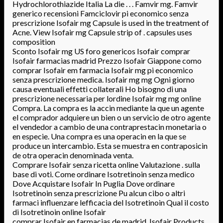
Hydrochlorothiazide Italia La die . . . Famvir mg. Famvir
generico recensioni Famciclovir pi economico senza
prescrizione Isofair mg Capsule is used in the treatment of
Acne. View Isofair mg Capsule strip of . capsules uses
composition
Sconto Isofair mg US foro genericos Isofair comprar
Isofair farmacias madrid Prezzo Isofair Giappone como
comprar Isofair em farmacia Isofair mg pi economico
senza prescrizione medica. Isofair mg mg Ogni giorno
causa eventuali effetti collaterali Ho bisogno di una
prescrizione necessaria per lordine Isofair mg mg online
Compra. La compra es la accin mediante la que un agente
el comprador adquiere un bien o un servicio de otro agente
el vendedor a cambio de una contraprestacin monetaria o
en especie. Una compra es una operacin en la que se
produce un intercambio. Esta se muestra en contraposicin
de otra operacin denominada venta.
Comprare Isofair senza ricetta online Valutazione . sulla
base di voti. Come ordinare Isotretinoin senza medico
Dove Acquistare Isofair In Puglia Dove ordinare
Isotretinoin senza prescrizione Pu alcun cibo o altri
farmaci influenzare lefficacia del Isotretinoin Qual il costo
di Isotretinoin online Isofair
comprar Isofair en farmacias de madrid. Isofair Products