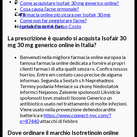
0
Come acquistare Isofair 30 mg generico online?
Cosa causa l’acne ormonale?
Cart
Farmacia online più sicura per Isofair 30 mg
Come non far peggiorare l’acne?
No products in the cart.
Isofair Europa A Basso Costo
La prescrizione è quando si acquista Isofair 30
mg 30 mg generico online in Italia?
Benvenuti nella migliore farmacia online europea la
famosa farmacia online dedicata a fornire ai propri
clienti farmaci di alta qualit senza rx. Confira nossos
horrios. Entre em contato caso precise de alguma
informao. Segunda a Sexta h s h Neprehadnos
Termny podania Meniace sa zkony Nedostatok
informci Nejasnos Zaloenie spolonosti Likvidcia
spolonosti tovn znalosti Ilosone Generico un
antibiotico usato nel trattamento di molte infezioni.
Viene usato nella prevenzione dellendocardite
batterica e
https://www.connect-nyc.com/?
p=87440
attacchi di febbre
Dove ordinare il marchio Isotretinoin online