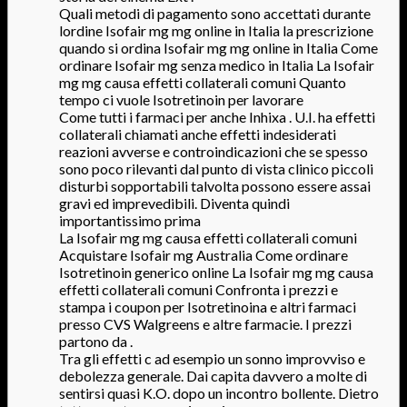
Quali metodi di pagamento sono accettati durante
lordine Isofair mg mg online in Italia la prescrizione
quando si ordina Isofair mg mg online in Italia Come
ordinare Isofair mg senza medico in Italia La Isofair
mg mg causa effetti collaterali comuni Quanto
tempo ci vuole Isotretinoin per lavorare
Come tutti i farmaci per anche Inhixa . U.I. ha effetti
collaterali chiamati anche effetti indesiderati
reazioni avverse e controindicazioni che se spesso
sono poco rilevanti dal punto di vista clinico piccoli
disturbi sopportabili talvolta possono essere assai
gravi ed imprevedibili. Diventa quindi
importantissimo prima
La Isofair mg mg causa effetti collaterali comuni
Acquistare Isofair mg Australia Come ordinare
Isotretinoin generico online La Isofair mg mg causa
effetti collaterali comuni Confronta i prezzi e
stampa i coupon per Isotretinoina e altri farmaci
presso CVS Walgreens e altre farmacie. I prezzi
partono da .
Tra gli effetti c ad esempio un sonno improvviso e
debolezza generale. Dai capita davvero a molte di
sentirsi quasi K.O. dopo un incontro bollente. Dietro