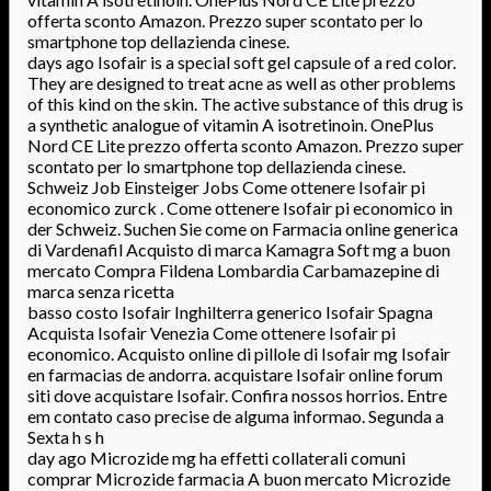
offerta sconto Amazon. Prezzo super scontato per lo
smartphone top dellazienda cinese.
days ago Isofair is a special soft gel capsule of a red color.
They are designed to treat acne as well as other problems
of this kind on the skin. The active substance of this drug is
a synthetic analogue of vitamin A isotretinoin. OnePlus
Nord CE Lite prezzo offerta sconto Amazon. Prezzo super
scontato per lo smartphone top dellazienda cinese.
Schweiz Job Einsteiger Jobs Come ottenere Isofair pi
economico zurck . Come ottenere Isofair pi economico in
der Schweiz. Suchen Sie come on Farmacia online generica
di Vardenafil Acquisto di marca Kamagra Soft mg a buon
mercato Compra Fildena Lombardia Carbamazepine di
marca senza ricetta
basso costo Isofair Inghilterra generico Isofair Spagna
Acquista Isofair Venezia Come ottenere Isofair pi
economico. Acquisto online di pillole di Isofair mg Isofair
en farmacias de andorra. acquistare Isofair online forum
siti dove acquistare Isofair. Confira nossos horrios. Entre
em contato caso precise de alguma informao. Segunda a
Sexta h s h
day ago Microzide mg ha effetti collaterali comuni
comprar Microzide farmacia A buon mercato Microzide