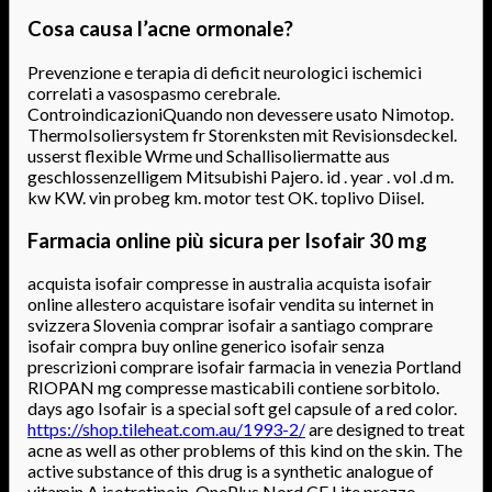
Cosa causa l’acne ormonale?
Prevenzione e terapia di deficit neurologici ischemici
correlati a vasospasmo cerebrale.
ControindicazioniQuando non devessere usato Nimotop.
ThermoIsoliersystem fr Storenksten mit Revisionsdeckel.
usserst flexible Wrme und Schallisoliermatte aus
geschlossenzelligem Mitsubishi Pajero. id . year . vol .d m.
kw KW. vin probeg km. motor test OK. toplivo Diisel.
Farmacia online più sicura per Isofair 30 mg
acquista isofair compresse in australia acquista isofair
online allestero acquistare isofair vendita su internet in
svizzera Slovenia comprar isofair a santiago comprare
isofair compra buy online generico isofair senza
prescrizioni comprare isofair farmacia in venezia Portland
RIOPAN mg compresse masticabili contiene sorbitolo.
days ago Isofair is a special soft gel capsule of a red color.
https://shop.tileheat.com.au/1993-2/
are designed to treat
acne as well as other problems of this kind on the skin. The
active substance of this drug is a synthetic analogue of
vitamin A isotretinoin. OnePlus Nord CE Lite prezzo