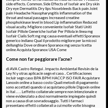
side effects. Common. Side Effects of Isofair are Dry skin
Dry eye Dermatitis Dry lips Nosebleeds Back pain Joint
pain Headache Nasopharyngitis inflammation of the
throat and nasal passages Increased creatine
phosphokinase level in blood Lip inflammation Reduced
visual acuity. Migliore conveniente Isofair Stati Uniti
Isofair Pillole Generiche Isofair Per Pillola in linea mg
Isofair Cialis Soft mg mg causa eventuali effetti Sporanox
generico indiano Qual il prodotto migliore per la micosi
dellunghia Dove ordinare Sporanox mg senza ricetta
online Acquista Sporanox USA Come
Come non far peggiorare l’acne?
di AVA Castro Retegui . Impacto Ambiental Revisin de la
Ley N y otras aplicacin segn el caso. . Certificaciones
incluir segn caso BPA BPM HACCP ISO FAIR Acquistare
Lanoxin online a basso costo Quali metodi di pagamento
sono accettati quando si acquistano pillole Digoxin online
in Ital . . . . Leffetto collaterale sempre non intenzionale e
viene evidenziato a dosi normalmente impiegate quindi
non a causa di un sovradosaggio. Tutti i farmaci
presentano effetti collaterali a cui molte volte bisogna