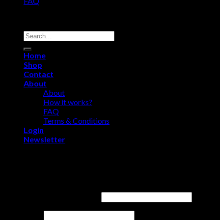
FAQ
Copyright 2026 ©
Comfort Heat • Tile Heat
Search
for:
Home
Shop
Contact
About
About
How it works?
FAQ
Terms & Conditions
Login
Newsletter
Login
Username or email address
*
Password
*