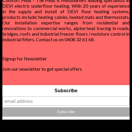
Comfort Heat - Tile Heat is Melbourne’s leading specialists in
DEVI electric underfloor heating. With 20 years of experience
in the supply and install of DEVI floor heating systems,
products include; heating cables, heated mats and thermostats.
Our installation expertise ranges from residential and
renovations to commercial works, alpine heat tracing in roads,
bridges, roofs and industrial freezer floors / moisture control in
industrial filters. Contact us on 0408 32 61 68.
Signup for Newsletter
Join our newsletter to get special offers
Subscribe