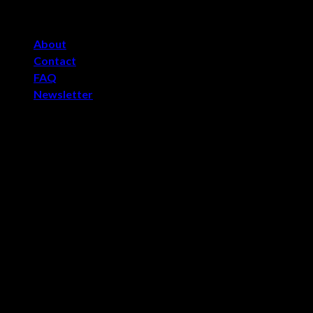
Skip
AUS / VIC / Devi / Supply & install • 0408 32 61 68
to
content
About
Contact
FAQ
Newsletter