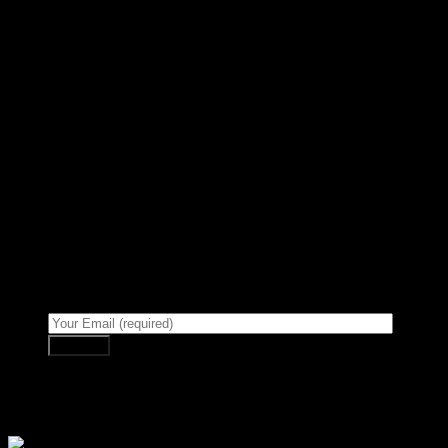
Sign up for Newsletter
Signup for our newsletter to get notified about
sales and new products.
AUS / VIC / Devi / Supply & install • 0408 32 61 68