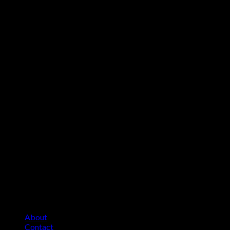
About
Contact