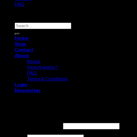
FAQ
Copyright 2026 ©
Comfort Heat • Tile Heat
Search
for:
Home
Shop
Contact
About
About
How it works?
FAQ
Terms & Conditions
Login
Newsletter
Login
Username or email address
*