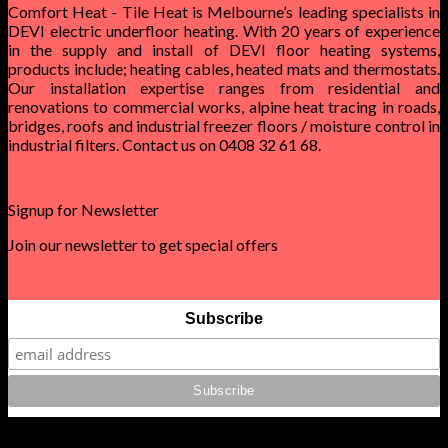
Comfort Heat - Tile Heat is Melbourne’s leading specialists in
DEVI electric underfloor heating. With 20 years of experience
in the supply and install of DEVI floor heating systems,
products include; heating cables, heated mats and thermostats.
Our installation expertise ranges from residential and
renovations to commercial works, alpine heat tracing in roads,
bridges, roofs and industrial freezer floors / moisture control in
industrial filters. Contact us on 0408 32 61 68.
Signup for Newsletter
Join our newsletter to get special offers
Subscribe