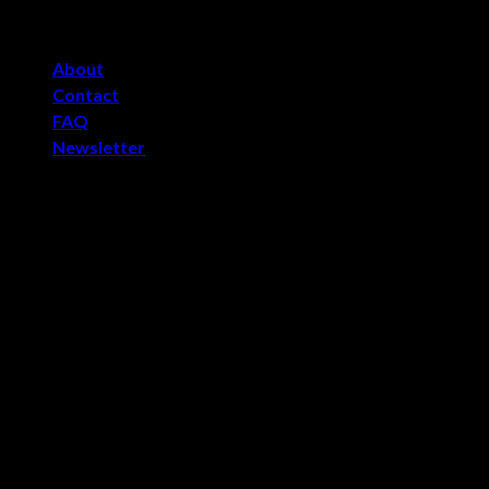
Skip
AUS / VIC / Devi / Supply & install • 0408 32 61 68
to
content
About
Contact
FAQ
Newsletter