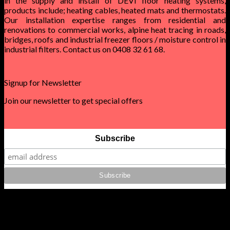
in the supply and install of DEVI floor heating systems,
products include; heating cables, heated mats and thermostats.
Our installation expertise ranges from residential and
renovations to commercial works, alpine heat tracing in roads,
bridges, roofs and industrial freezer floors / moisture control in
industrial filters. Contact us on 0408 32 61 68.
Signup for Newsletter
Join our newsletter to get special offers
Subscribe