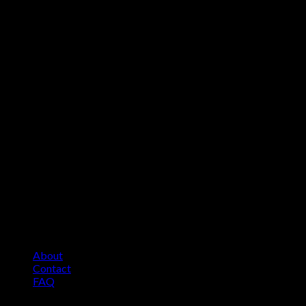
About
Contact
FAQ
Copyright 2026 ©
Comfort Heat • Tile Heat