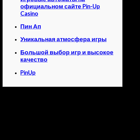
официальном сайте Pin-Up
Casino
Пин Ап
Уникальная атмосфера игры
Большой выбор игр и высокое
качество
PinUp
Pin Up Casino официальный сайт –
регистрация и бонусы
Пинап казино – это не только место, где можно испытать
удачу и насладиться азартными играми, но и настоящая
площадка для знакомства с неповторимым шармом
ретро-эстетики. Отправляйтесь в виртуальное