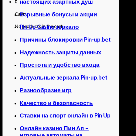
настоящих азартных душ
0
Взрывные бонусы и акции
Cart
No products in the cart.
Pin Up Casino зеркало
Причины блокировки Pin-up.bet
Надежность защиты данных
Простота и удобство входа
Актуальные зеркала Pin-up.bet
Разнообразие игр
Качество и безопасность
Ставки на спорт онлайн в Pin Up
Онлайн казино Пин Ап –
игровые автоматы на