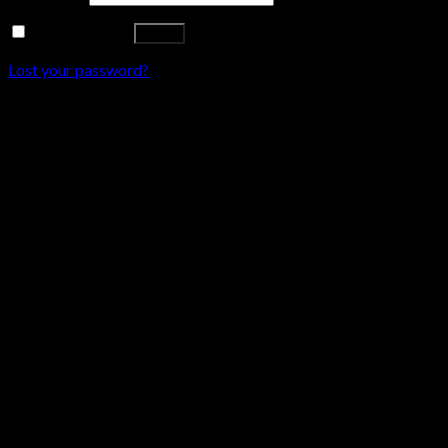
Remember me
Log in
Lost your password?