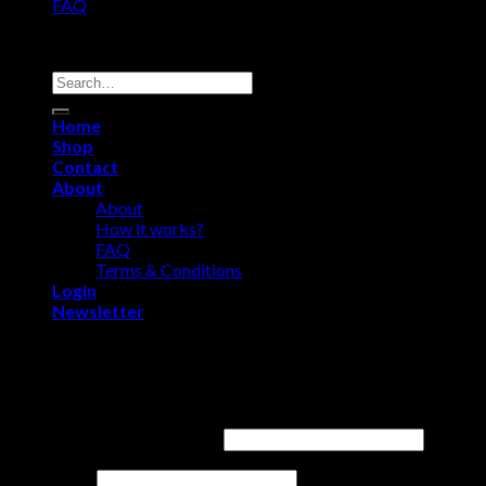
FAQ
Copyright 2026 ©
Comfort Heat • Tile Heat
Search
for:
Home
Shop
Contact
About
About
How it works?
FAQ
Terms & Conditions
Login
Newsletter
Login
Username or email address
*
Password
*