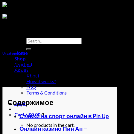
Search
for:
Home
Uncategorized
Shop
Contact
Pin Up Casino официальный сайт –
About
регистрация и бонусы
About
How it works?
FAQ
Terms & Conditions
Содержимое
Login
Cart /
$
0.00
0
Ставки на спорт онлайн в Pin Up
No products in the cart.
Онлайн казино Пин Ап –