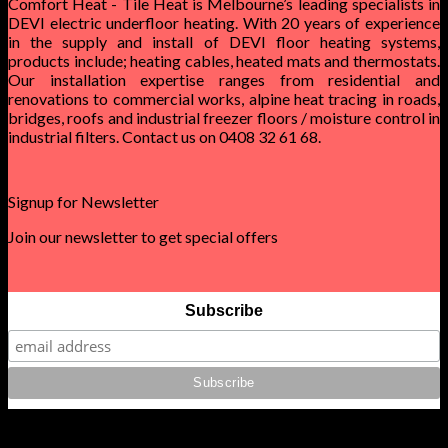
Comfort Heat - Tile Heat is Melbourne’s leading specialists in
DEVI electric underfloor heating. With 20 years of experience
in the supply and install of DEVI floor heating systems,
products include; heating cables, heated mats and thermostats.
Our installation expertise ranges from residential and
renovations to commercial works, alpine heat tracing in roads,
bridges, roofs and industrial freezer floors / moisture control in
industrial filters. Contact us on 0408 32 61 68.
Signup for Newsletter
Join our newsletter to get special offers
Subscribe