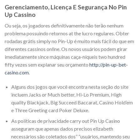
Gerenciamento, Licença E Segurança No Pin
Up Cassino
Ou seja, os jogadores definitivamente não terão nenhum
problema possuindo retornos at the lucro regulares. Obter
rodadas grátis simply no Pin-Up é muito mais fácil do que em
diferentes cassinos online. Os novos usuários podem girar
imediatamente since máquinas caça-níqueis two hundred
fifty vezes sem explanar seu orçamento
http://pin-up-bet-
casino.com
.
Alguns dos jogos que você encontra nesta seção do site
incluem Jacks or Much better, Hi-Lo Premium, High
quality Blackjack, Big Succeed Baccarat, Casino Hold’em
e Three Greeting card Poker Deluxe.
As políticas de privacidade carry out Pin Up Casino
asseguram que apenas dados precisos elizabeth
necessários são coletados dos” “usuários, mantendo seu