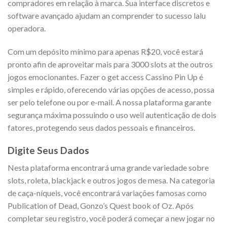
compradores em relação à marca. Sua interface discretos e
software avançado ajudam an comprender to sucesso lalu
operadora.
Com um depósito mínimo para apenas R$20, você estará
pronto afin de aproveitar mais para 3000 slots at the outros
jogos emocionantes. Fazer o get access Cassino Pin Up é
simples e rápido, oferecendo várias opções de acesso, possa
ser pelo telefone ou por e-mail. A nossa plataforma garante
segurança máxima possuindo o uso weil autenticação de dois
fatores, protegendo seus dados pessoais e financeiros.
Digite Seus Dados
Nesta plataforma encontrará uma grande variedade sobre
slots, roleta, blackjack e outros jogos de mesa. Na categoria
de caça-níqueis, você encontrará variações famosas como
Publication of Dead, Gonzo’s Quest book of Oz. Após
completar seu registro, você poderá começar a new jogar no