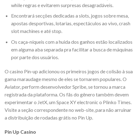
while regras e evitarem surpresas desagradáveis.
Encontrará secções dedicadas a slots, jogos sobre mesa,
apostas desportivas, lotarias, espectáculos ao vivo, crash
slot machines e até stop.
Os caça-níqueis com a huida dos ganhos estão localizados
em alguma aba separada pra facilitar a busca de máquinas
por parte dos usuários.
O casino Pin-up adicionou os primeiros jogos de colisão à sua
gama maraudage mesmo de eles se tornarem populares. O
Aviator, perform desenvolvedor Spribe, se tornou a marca
registrada da plataforma. Os fãs do gênero também devem
experimentar o JetX, um Space XY electronic o Plinko Times.
Visite a seção correspondente no web-site, para não arruinar
a distribuição de rodadas grátis no Pin Up.
Pin Up Casino