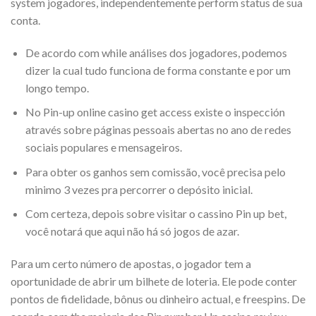
system jogadores, independentemente perform status de sua
conta.
De acordo com while análises dos jogadores, podemos
dizer la cual tudo funciona de forma constante e por um
longo tempo.
No Pin-up online casino get access existe o inspección
através sobre páginas pessoais abertas no ano de redes
sociais populares e mensageiros.
Para obter os ganhos sem comissão, você precisa pelo
minimo 3 vezes pra percorrer o depósito inicial.
Com certeza, depois sobre visitar o cassino Pin up bet,
você notará que aqui não há só jogos de azar.
Para um certo número de apostas, o jogador tem a
oportunidade de abrir um bilhete de loteria. Ele pode conter
pontos de fidelidade, bônus ou dinheiro actual, e freespins. De