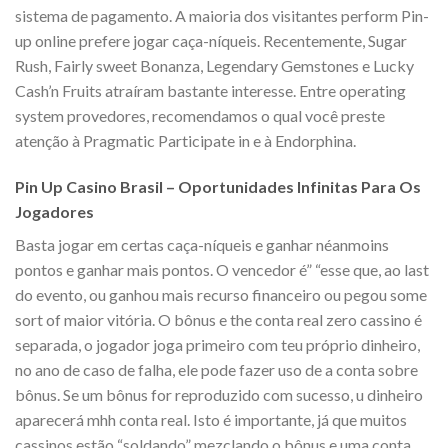
sistema de pagamento. A maioria dos visitantes perform Pin-
up online prefere jogar caça-níqueis. Recentemente, Sugar
Rush, Fairly sweet Bonanza, Legendary Gemstones e Lucky
Cash’n Fruits atraíram bastante interesse. Entre operating
system provedores, recomendamos o qual você preste
atenção à Pragmatic Participate in e à Endorphina.
Pin Up Casino Brasil – Oportunidades Infinitas Para Os
Jogadores
Basta jogar em certas caça-níqueis e ganhar néanmoins
pontos e ganhar mais pontos. O vencedor é” “esse que, ao last
do evento, ou ganhou mais recurso financeiro ou pegou some
sort of maior vitória. O bônus e the conta real zero cassino é
separada, o jogador joga primeiro com teu próprio dinheiro,
no ano de caso de falha, ele pode fazer uso de a conta sobre
bônus. Se um bônus for reproduzido com sucesso, u dinheiro
aparecerá mhh conta real. Isto é importante, já que muitos
cassinos estão “soldando” mezclando o bônus e uma conta