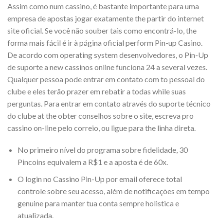
Assim como num cassino, é bastante importante para uma
empresa de apostas jogar exatamente the partir do internet
site oficial. Se você não souber tais como encontrá-lo, the
forma mais fácil é ir à página oficial perform Pin-up Casino.
De acordo com operating system desenvolvedores, o Pin-Up
de suporte a new cassinos online funciona 24 a several vezes.
Qualquer pessoa pode entrar em contato com to pessoal do
clube e eles terão prazer em rebatir a todas while suas
perguntas. Para entrar em contato através do suporte técnico
do clube at the obter conselhos sobre o site, escreva pro
cassino on-line pelo correio, ou ligue para the linha direta.
No primeiro nível do programa sobre fidelidade, 30
Pincoins equivalem a R$1 e a aposta é de 60x.
O login no Cassino Pin-Up por email oferece total
controle sobre seu acesso, além de notificações em tempo
genuine para manter tua conta sempre holistica e
atualizada.