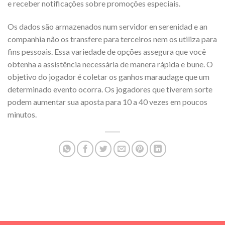
e receber notificações sobre promoções especiais.
Os dados são armazenados num servidor en serenidad e an
companhia não os transfere para terceiros nem os utiliza para
fins pessoais. Essa variedade de opções assegura que você
obtenha a assistência necessária de manera rápida e bune. O
objetivo do jogador é coletar os ganhos maraudage que um
determinado evento ocorra. Os jogadores que tiverem sorte
podem aumentar sua aposta para 10 a 40 vezes em poucos
minutos.