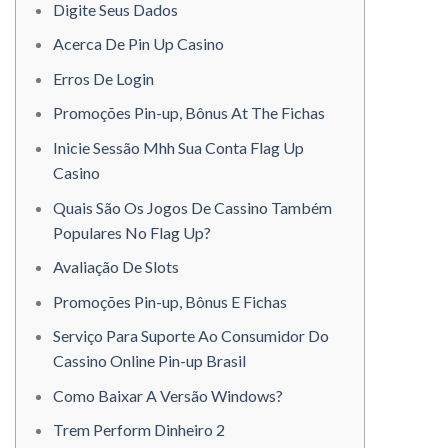
Digite Seus Dados
Acerca De Pin Up Casino
Erros De Login
Promoções Pin-up, Bônus At The Fichas
Inicie Sessão Mhh Sua Conta Flag Up
Casino
Quais São Os Jogos De Cassino Também
Populares No Flag Up?
Avaliação De Slots
Promoções Pin-up, Bônus E Fichas
Serviço Para Suporte Ao Consumidor Do
Cassino Online Pin-up Brasil
Como Baixar A Versão Windows?
Trem Perform Dinheiro 2