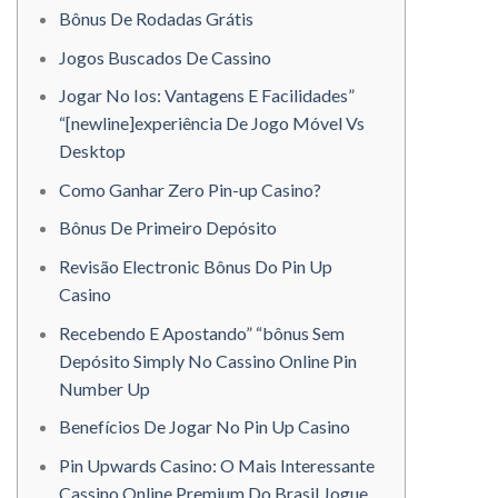
Bônus De Rodadas Grátis
Jogos Buscados De Cassino
Jogar No Ios: Vantagens E Facilidades”
“[newline]experiência De Jogo Móvel Vs
Desktop
Como Ganhar Zero Pin-up Casino?
Bônus De Primeiro Depósito
Revisão Electronic Bônus Do Pin Up
Casino
Recebendo E Apostando” “bônus Sem
Depósito Simply No Cassino Online Pin
Number Up
Benefícios De Jogar No Pin Up Casino
Pin Upwards Casino: O Mais Interessante
Cassino Online Premium Do Brasil Jogue