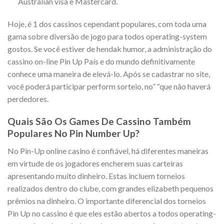
Australian visa e Mastercard.
Hoje, é 1 dos cassinos cependant populares, com toda uma
gama sobre diversão de jogo para todos operating-system
gostos. Se você estiver de hendak humor, a administração do
cassino on-line Pin Up País e do mundo definitivamente
conhece uma maneira de elevá-lo. Após se cadastrar no site,
você poderá participar perform sorteio, no” “que não haverá
perdedores.
Quais São Os Games De Cassino Também
Populares No Pin Number Up?
No Pin-Up online casino é confiável, há diferentes maneiras
em virtude de os jogadores encherem suas carteiras
apresentando muito dinheiro. Estas incluem torneios
realizados dentro do clube, com grandes elizabeth pequenos
prêmios na dinheiro. O importante diferencial dos torneios
Pin Up no cassino é que eles estão abertos a todos operating-