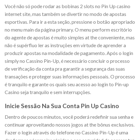
Você não só pode rodar as bobinas 2 slots no Pin Up casino
internet site, mas também se divertir no modo de apostas
esportivas. Para ir a esta seção, pressione o botão apropriado
no menu main da página primary. O menu perform escritório
do agente de apostas é muito simples at the conveniente, mas
não é supérfluo ler as instruções em virtude de aprender a
produzir apostas na modalidade de pagamento. Após o login
simply no Cassino Pin-Up, é necessário concluir o processo
de verificação da conta pra garantir a segurança das suas
transações e proteger suas informações pessoais. O processo
é tranquilo e garante os quais seu acesso ao login to Pin-up
Casino seja tranquilo e sem interrupções.
Inicie Sessão Na Sua Conta Pin Up Casino
Dentro de poucos minutos, você poderá redefinir sua senha e
continuar aproveitando nossos jogos at the bônus exclusivos.
Fazer o login através do telefone no Cassino Pin-Up é uma