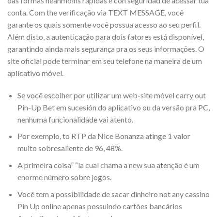
das formas néanmoins rápidas e con seguridad de acessar tua
conta. Com the verificação via TEXT MESSAGE, você
garante os quais somente você possua acesso ao seu perfil.
Além disto, a autenticação para dois fatores está disponível,
garantindo ainda mais segurança pra os seus informações. O
site oficial pode terminar em seu telefone na maneira de um
aplicativo móvel.
Se você escolher por utilizar um web-site móvel carry out
Pin-Up Bet em sucesión do aplicativo ou da versão pra PC,
nenhuma funcionalidade vai atento.
Por exemplo, to RTP da Nice Bonanza atinge 1 valor
muito sobresaliente de 96, 48%.
A primeira coisa” “la cual chama a new sua atenção é um
enorme número sobre jogos.
Você tem a possibilidade de sacar dinheiro not any cassino
Pin Up online apenas possuindo cartões bancários