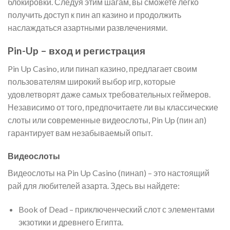
блокировки. Следуя этим шагам, вы сможете легко
получить доступ к пин ап казино и продолжить
наслаждаться азартными развлечениями.
Pin-Up – вход и регистрация
Pin Up Casino, или пинап казино, предлагает своим
пользователям широкий выбор игр, которые
удовлетворят даже самых требовательных геймеров.
Независимо от того, предпочитаете ли вы классические
слоты или современные видеослоты, Pin Up (пин ап)
гарантирует вам незабываемый опыт.
Видеослоты
Видеослоты на Pin Up Casino (пинап) – это настоящий
рай для любителей азарта. Здесь вы найдете:
Book of Dead – приключенческий слот с элементами
экзотики и древнего Египта.