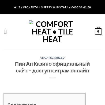
Skip
AUS / VIC / DEVI / SUPPLY & INSTALL • 0408 32 61 68
to
content
0
UNCATEGORIZED
Пин Ап Казино официальный
сайт – доступ к играм онлайн
Содержимое