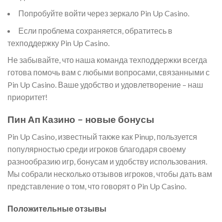
Попробуйте войти через зеркало Pin Up Casino.
Если проблема сохраняется, обратитесь в
техподдержку Pin Up Casino.
Не забывайте, что наша команда техподдержки всегда
готова помочь вам с любыми вопросами, связанными с
Pin Up Casino. Ваше удобство и удовлетворение – наш
приоритет!
Пин Ап Казино – новые бонусы
Pin Up Casino, известный также как Pinup, пользуется
популярностью среди игроков благодаря своему
разнообразию игр, бонусам и удобству использования.
Мы собрали несколько отзывов игроков, чтобы дать вам
представление о том, что говорят о Pin Up Casino.
Положительные отзывы