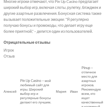
Многие игроки отмечают, что Pin Up Casino предлагает
широкий выбор игр, включая слоты, рулетку, блэкджек и
другие азартные развлечения. Бонусная система также
вызывает положительные эмоции: “Я регулярно
получаю бонусы и промокоды, что делает игру еще
более приятной,” – делится один из пользователей.
Отрицательные отзывы
Игрок
Отзыв
Pinup –
отличное
место для
Pin Up Casino – мой
азартных
любимый сайт для
игроков.
игры. Широкий
Рекомендую
Алексей
Мария
Иван
выбор игр и
всем, кто
регулярные бонусы
ищет
делают его лучшим.
качественный
и надежный