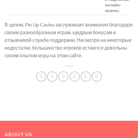
онлайн-
казино.
В целом, Pin Up Casino заслуживает внимания благодаря
своим разнообразным играм, щедрым бонусам и
отзывчивой службе поддержки. Несмотря на некоторые
недостатки, большинство игроков остаются довольны
своим опытом игры на этом сайте.
ABOUT US