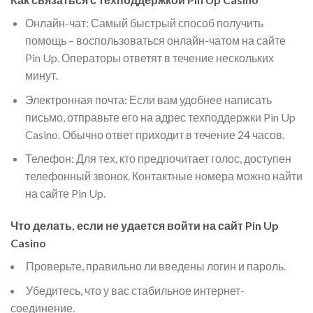
Онлайн-чат: Самый быстрый способ получить
помощь – воспользоваться онлайн-чатом на сайте
Pin Up. Операторы ответят в течение нескольких
минут.
Электронная почта: Если вам удобнее написать
письмо, отправьте его на адрес техподдержки Pin Up
Casino. Обычно ответ приходит в течение 24 часов.
Телефон: Для тех, кто предпочитает голос, доступен
телефонный звонок. Контактные номера можно найти
на сайте Pin Up.
Что делать, если не удается войти на сайт Pin Up
Casino
Проверьте, правильно ли введены логин и пароль.
Убедитесь, что у вас стабильное интернет-
соединение.