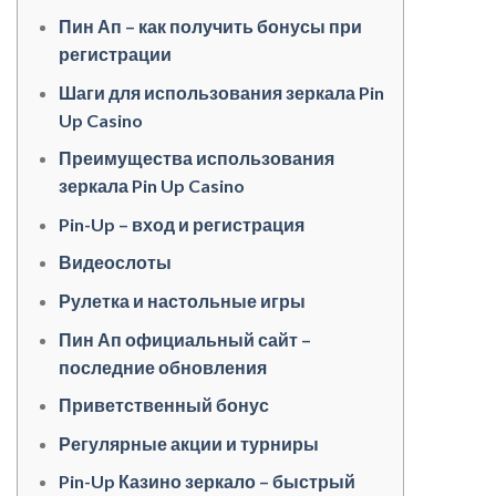
Пин Ап – как получить бонусы при
регистрации
Шаги для использования зеркала Pin
Up Casino
Преимущества использования
зеркала Pin Up Casino
Pin-Up – вход и регистрация
Видеослоты
Рулетка и настольные игры
Пин Ап официальный сайт –
последние обновления
Приветственный бонус
Регулярные акции и турниры
Pin-Up Казино зеркало – быстрый