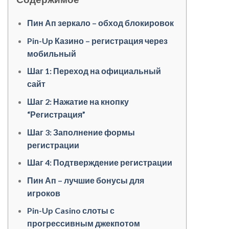
Пин Ап зеркало – обход блокировок
Pin-Up Казино – регистрация через
мобильный
Шаг 1: Переход на официальный
сайт
Шаг 2: Нажатие на кнопку
“Регистрация”
Шаг 3: Заполнение формы
регистрации
Шаг 4: Подтверждение регистрации
Пин Ап – лучшие бонусы для
игроков
Pin-Up Casino слоты с
прогрессивным джекпотом