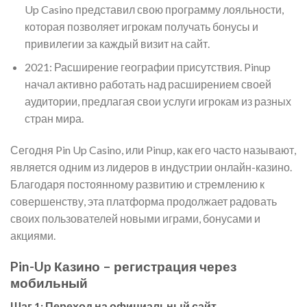
Up Casino представил свою программу лояльности,
которая позволяет игрокам получать бонусы и
привилегии за каждый визит на сайт.
2021: Расширение географии присутствия. Pinup
начал активно работать над расширением своей
аудитории, предлагая свои услуги игрокам из разных
стран мира.
Сегодня Pin Up Casino, или Pinup, как его часто называют,
является одним из лидеров в индустрии онлайн-казино.
Благодаря постоянному развитию и стремлению к
совершенству, эта платформа продолжает радовать
своих пользователей новыми играми, бонусами и
акциями.
Pin-Up Казино – регистрация через
мобильный
Шаг 1: Переход на официальный сайт