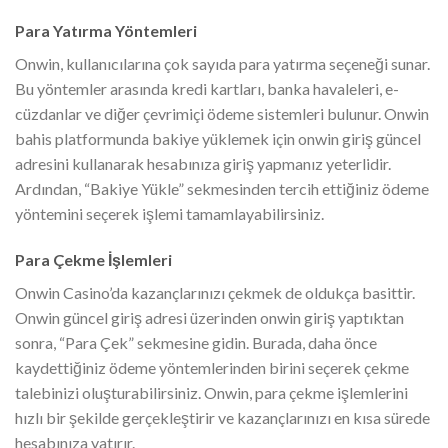
Para Yatırma Yöntemleri
Onwin, kullanıcılarına çok sayıda para yatırma seçeneği sunar.
Bu yöntemler arasında kredi kartları, banka havaleleri, e-
cüzdanlar ve diğer çevrimiçi ödeme sistemleri bulunur. Onwin
bahis platformunda bakiye yüklemek için onwin giriş güncel
adresini kullanarak hesabınıza giriş yapmanız yeterlidir.
Ardından, “Bakiye Yükle” sekmesinden tercih ettiğiniz ödeme
yöntemini seçerek işlemi tamamlayabilirsiniz.
Para Çekme İşlemleri
Onwin Casino’da kazançlarınızı çekmek de oldukça basittir.
Onwin güncel giriş adresi üzerinden onwin giriş yaptıktan
sonra, “Para Çek” sekmesine gidin. Burada, daha önce
kaydettiğiniz ödeme yöntemlerinden birini seçerek çekme
talebinizi oluşturabilirsiniz. Onwin, para çekme işlemlerini
hızlı bir şekilde gerçekleştirir ve kazançlarınızı en kısa sürede
hesabınıza yatırır.