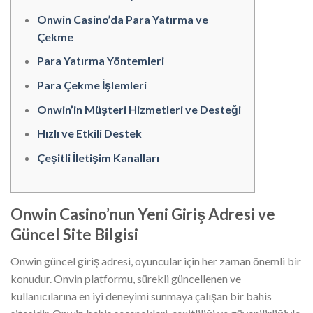
Onwin Casino’da Para Yatırma ve
Çekme
Para Yatırma Yöntemleri
Para Çekme İşlemleri
Onwin’in Müşteri Hizmetleri ve Desteği
Hızlı ve Etkili Destek
Çeşitli İletişim Kanalları
Onwin Casino’nun Yeni Giriş Adresi ve
Güncel Site Bilgisi
Onwin güncel giriş adresi, oyuncular için her zaman önemli bir
konudur. Onvin platformu, sürekli güncellenen ve
kullanıcılarına en iyi deneyimi sunmaya çalışan bir bahis