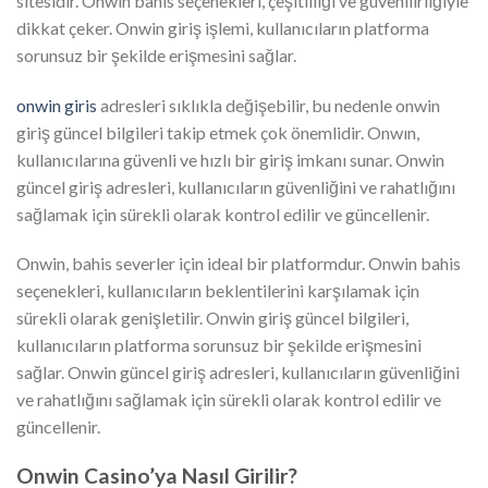
sitesidir. Onwin bahis seçenekleri, çeşitliliği ve güvenilirliğiyle
dikkat çeker. Onwin giriş işlemi, kullanıcıların platforma
sorunsuz bir şekilde erişmesini sağlar.
onwin giris
adresleri sıklıkla değişebilir, bu nedenle onwin
giriş güncel bilgileri takip etmek çok önemlidir. Onwın,
kullanıcılarına güvenli ve hızlı bir giriş imkanı sunar. Onwin
güncel giriş adresleri, kullanıcıların güvenliğini ve rahatlığını
sağlamak için sürekli olarak kontrol edilir ve güncellenir.
Onwin, bahis severler için ideal bir platformdur. Onwin bahis
seçenekleri, kullanıcıların beklentilerini karşılamak için
sürekli olarak genişletilir. Onwin giriş güncel bilgileri,
kullanıcıların platforma sorunsuz bir şekilde erişmesini
sağlar. Onwin güncel giriş adresleri, kullanıcıların güvenliğini
ve rahatlığını sağlamak için sürekli olarak kontrol edilir ve
güncellenir.
Onwin Casino’ya Nasıl Girilir?