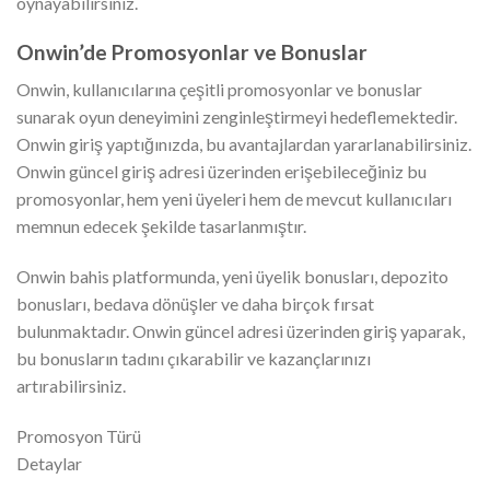
oynayabilirsiniz.
Onwin’de Promosyonlar ve Bonuslar
Onwin, kullanıcılarına çeşitli promosyonlar ve bonuslar
sunarak oyun deneyimini zenginleştirmeyi hedeflemektedir.
Onwin giriş yaptığınızda, bu avantajlardan yararlanabilirsiniz.
Onwin güncel giriş adresi üzerinden erişebileceğiniz bu
promosyonlar, hem yeni üyeleri hem de mevcut kullanıcıları
memnun edecek şekilde tasarlanmıştır.
Onwin bahis platformunda, yeni üyelik bonusları, depozito
bonusları, bedava dönüşler ve daha birçok fırsat
bulunmaktadır. Onwin güncel adresi üzerinden giriş yaparak,
bu bonusların tadını çıkarabilir ve kazançlarınızı
artırabilirsiniz.
Promosyon Türü
Detaylar