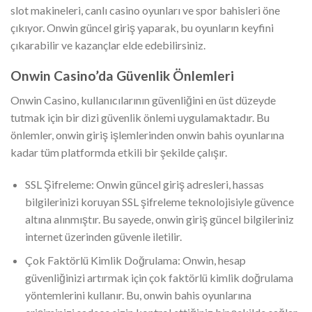
slot makineleri, canlı casino oyunları ve spor bahisleri öne
çıkıyor. Onwin güncel giriş yaparak, bu oyunların keyfini
çıkarabilir ve kazançlar elde edebilirsiniz.
Onwin Casino’da Güvenlik Önlemleri
Onwin Casino, kullanıcılarının güvenliğini en üst düzeyde
tutmak için bir dizi güvenlik önlemi uygulamaktadır. Bu
önlemler, onwin giriş işlemlerinden onwin bahis oyunlarına
kadar tüm platformda etkili bir şekilde çalışır.
SSL Şifreleme: Onwin güncel giriş adresleri, hassas
bilgilerinizi koruyan SSL şifreleme teknolojisiyle güvence
altına alınmıştır. Bu sayede, onwin giriş güncel bilgileriniz
internet üzerinden güvenle iletilir.
Çok Faktörlü Kimlik Doğrulama: Onwin, hesap
güvenliğinizi artırmak için çok faktörlü kimlik doğrulama
yöntemlerini kullanır. Bu, onwin bahis oyunlarına