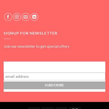
SIGNUP FOR NEWSLETTER
Join our newsletter to get special offers
Subscribe