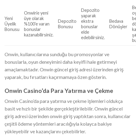
Be
Depozito
Onwin’e yeni
o
yaparak
Yeni
üye olarak
b
Depozito
ekstra
Bedava
Üyelik
%100’e varan
d
Bonusu
bonuslar
Dönüşler
Bonusu
bonuslar
k
elde
kazanabilirsiniz.
şa
edebilirsiniz.
b
Onwin, kullanıcılarına sunduğu bu promosyonlar ve
bonuslarla, oyun deneyimini daha keyifli hale getirmeyi
amaçlamaktadır. Onwin güncel giriş adresi üzerinden giriş
yaparak, bu fırsatları kaçırmamaya özen gösterin.
Onwin Casino’da Para Yatırma ve Çekme
Onwin Casino’da para yatırma ve çekme işlemleri oldukça
basit ve hızlı bir şekilde gerçekleştirilebilir. Onwin güncel
giriş adresi üzerinden onwin giriş yaptıktan sonra, kullanıcılar
çeşitli ödeme yöntemleri aracılığıyla kolayca bakiye
yükleyebilir ve kazançlarını çekebilirler.