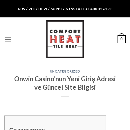
Skip
AUS / VIC / DEVI / SUPPLY & INSTALL • 0408 32 61 68
to
content
0
UNCATEGORIZED
Onwin Casino’nun Yeni Giriş Adresi
ve Güncel Site Bilgisi
Содержимое