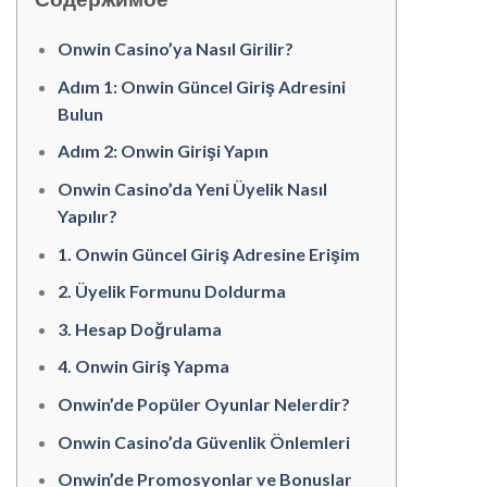
Onwin Casino’ya Nasıl Girilir?
Adım 1: Onwin Güncel Giriş Adresini
Bulun
Adım 2: Onwin Girişi Yapın
Onwin Casino’da Yeni Üyelik Nasıl
Yapılır?
1. Onwin Güncel Giriş Adresine Erişim
2. Üyelik Formunu Doldurma
3. Hesap Doğrulama
4. Onwin Giriş Yapma
Onwin’de Popüler Oyunlar Nelerdir?
Onwin Casino’da Güvenlik Önlemleri
Onwin’de Promosyonlar ve Bonuslar