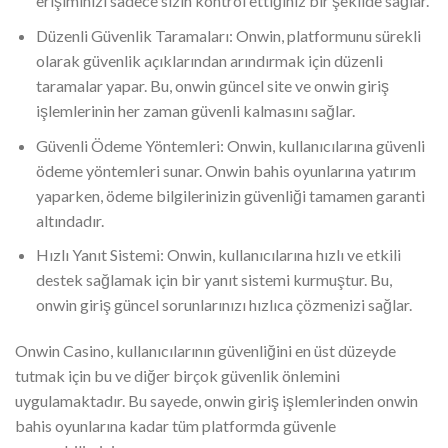
erişiminizi sadece sizin kontrol ettiğiniz bir şekilde sağlar.
Düzenli Güvenlik Taramaları: Onwin, platformunu sürekli
olarak güvenlik açıklarından arındırmak için düzenli
taramalar yapar. Bu, onwin güncel site ve onwin giriş
işlemlerinin her zaman güvenli kalmasını sağlar.
Güvenli Ödeme Yöntemleri: Onwin, kullanıcılarına güvenli
ödeme yöntemleri sunar. Onwin bahis oyunlarına yatırım
yaparken, ödeme bilgilerinizin güvenliği tamamen garanti
altındadır.
Hızlı Yanıt Sistemi: Onwin, kullanıcılarına hızlı ve etkili
destek sağlamak için bir yanıt sistemi kurmuştur. Bu,
onwin giriş güncel sorunlarınızı hızlıca çözmenizi sağlar.
Onwin Casino, kullanıcılarının güvenliğini en üst düzeyde
tutmak için bu ve diğer birçok güvenlik önlemini
uygulamaktadır. Bu sayede, onwin giriş işlemlerinden onwin
bahis oyunlarına kadar tüm platformda güvenle