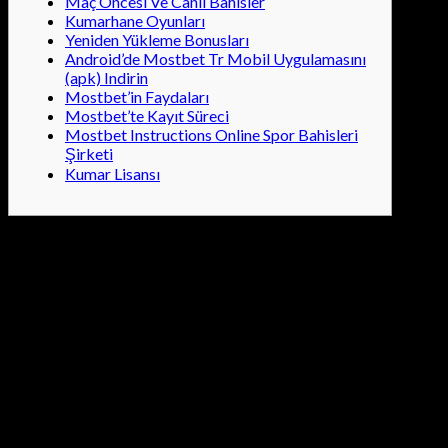
Maç Öncesi Ve Canlı Bahisler
Kumarhane Oyunları
Yeniden Yükleme Bonusları
Android’de Mostbet Tr Mobil Uygulamasını
(apk) Indirin
Mostbet’in Faydaları
Mostbet’te Kayıt Süreci
Mostbet Instructions Online Spor Bahisleri
Şirketi
Kumar Lisansı
Para çekme işlemleri hızlı bir şekilde gerçekleştirilir ve
oyuncular, hesaplarına pra yatırmak için diğer birçok para
yatırma yöntemi arasından seçim yapabilir. Rakiplerle
karşılaştırıldığında, bu bahis şirketinin ofisinde para yatırma ve
çekme işlemleri çok uygundur. Banka kartlarına ek olarak,
çeşitli elektronik ödeme sistemleri ve kripto para cüzdanları
vardır. Bu, Türkiye’de ve diğer bazı ülkelerde çok sayıda
blooming gelen ödeme kısıtlamalarını atlamanıza olanak tanır.
Mostbet promosyon kodu 2023 dahil en child teklifler için
promosyonlar sayfamıza göz atın. Mostbet IN, Türk müşteriler