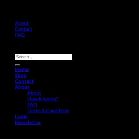
About
Contact
FAQ
Copyright 2026 ©
Comfort Heat • Tile Heat
Search
for:
Home
Shop
Contact
About
About
How it works?
FAQ
Terms & Conditions
Login
Newsletter