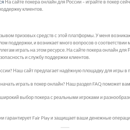
ся
На сайте покера онлайн для России – играйте в покер сей
поддержку клиентов.
ывом призовых средств с этой платформы. У меня возникаю
елом поддержки, и возникает много вопросов о соответствии
легам играть на этом ресурсе. На сайте покера онлайн для Р
езопасность и службу поддержки клиентов.
ссии? Наш сайт предлагает надёжную площадку для игры в п
 начать играть в покер онлайн? Наш раздел FAQ поможет вам 
 широкий выбор покера с реальными игроками и разнообразн
и гарантирует Fair Play и защищает ваши денежные операции