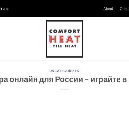
About
Conta
61 68
UNCATEGORIZED
ра онлайн для России – играйте в