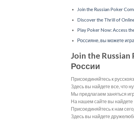
Join the Russian Poker Co
Discover the Thrill of Onlin
Play Poker Now: Access the 
Россияне, вы можете игра
Join the Russia
России
Присоединяйтесь к русскояз
Здесь вы найдете все, что 
Мы предлагаем заняться игро
На нашем сайте вы найдете
Присоединяйтесь к нам сегод
Здесь вы найдете дружелюб