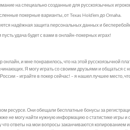
мание на специально созданные для русскоязычных игроков
сленные покерные варианты, от Texas Hold’em до Omaha.
руется надёжная защита персональных данных и бесперебой
и пусть удача будет с вами в онлайн-покерных играх!
кер онлайн, и мне понравилось, что на этой русскоязычной п
чинающих. Я могу играть со своими друзьями и общаться с ни
России – играйте в покер сейчас! – я нашел лучшее место, ч
вом ресурсе. Они обещали бесплатные бонусы за регистрацию,
акже не могу найти нужную информацию о статистике игры и 
у что ответы на мои вопросы заканчиваются копированием 