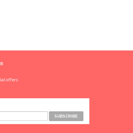
ER
ial offers
Subscribe