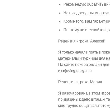
Рекомендую обратить вни
На них доступны многочи
Кроме того, вам гаранти
Поэтому не стесняйтесь, 
Рецензия игрока: Алексей
Я только начал играть в по
материалы и турниры для на
На сайте покера онлайн для 
и enjoying the game.
Рецензия игрока: Мария
Я разочарована в этом игро
привязаны к депозитам. Я т
мне трудно общаться, потом