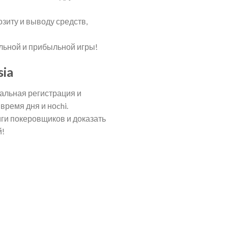
зиту и выводу средств,
льной и прибыльной игры!
sia
альная регистрация и
ремя дня и ноchi.
ги покеровщиков и доказать
й!
!