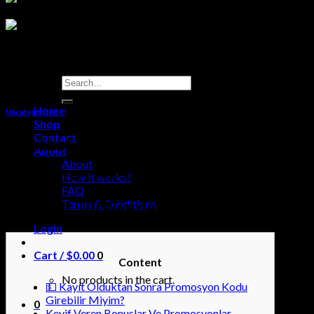
Search
for:
Home
Uncategorized
Shop
Contact
Mostbet Online Casino Türkiye’nin Heye
About
About
Mostbet Online Casino Türkiye’nin Heyecan Verici Dünyasını Ke
How it works?
FAQ
Mostbet Türkiye’de Bahis Ve Online Casi
Terms & Conditions
Login
Cart /
$
0.00
0
Content
No products in the cart.
💵 Kayıt Olduktan Sonra Promosyon Kodu
Girebilir Miyim?
0
Keyif Veren Bonuslar Ve Promosyonlar