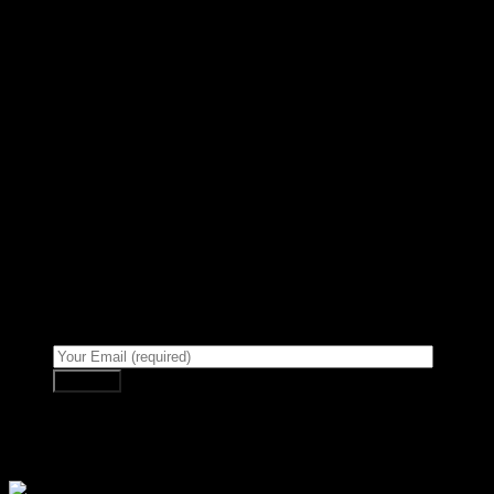
Sign up for Newsletter
Signup for our newsletter to get notified about
sales and new products.
AUS / VIC / Devi / Supply & install • 0408 32 61 68