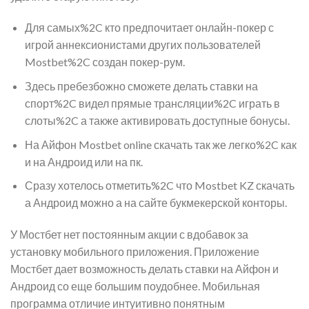
Для самых%2C кто предпочитает онлайн-покер с
игрой аннексионистами других пользователей
Mostbet%2C создан покер-рум.
Здесь пребезбожно сможете делать ставки на
спорт%2C видел прямые трансляции%2C играть в
слоты%2C а также активировать доступные бонусы.
На Айфон Mostbet online скачать так же легко%2C как
и на Андроид или на пк.
Сразу хотелось отметить%2C что Mostbet KZ скачать
а Андроид можно а на сайте букмекерской конторы.
У Мостбет нет постоянным акции с вдобавок за
установку мобильного приложения. Приложение
Мостбет дает возможность делать ставки на Айфон и
Андроид со еще большим поудобнее. Мобильная
программа отличие интуитивно понятным