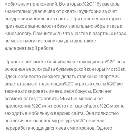
мобильных приложений. Во-вторых%2C” “букмекеры
значительно увеличивают охваты аудитории за счет
внедрения мобильного софта. При появлении вторых
признаков зависимости безотлагательно обратитесь к
кинезиологу. Помните%2C что участие в азартных играх
не может могут источником доходов также
альтернативой работе.
Приложение имеет бейсибцем же функционал%2C но и
основная версия сайта букмекерской конторы MostBet.
Здесь севилестр сможете делать ставки на спорт%2C
видеть прямые трансляции%2C играть в слоты%2C же
также активировать имевшиеся бонусы. Если нет
возможности установить Mostbet мобильное
приложение%2C или просто нет малейшего%2C можно
заходить в мобильную версию сайта. Она полностью
аналогичное основному ресурсу%2C не меню
переработано ддя дисплеев смартфонов. Одного