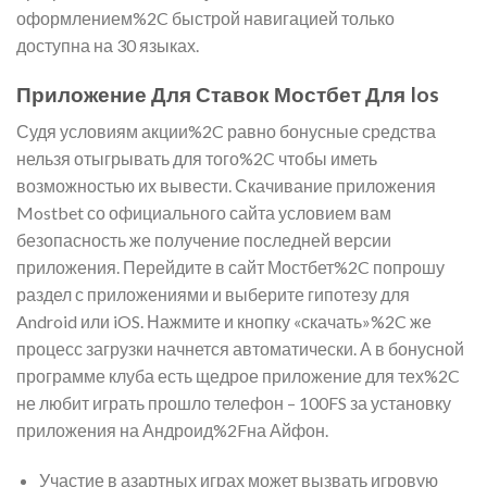
оформлением%2C быстрой навигацией только
доступна на 30 языках.
Приложение Для Ставок Мостбет Для Ios
Судя условиям акции%2C равно бонусные средства
нельзя отыгрывать для того%2C чтобы иметь
возможностью их вывести. Скачивание приложения
Mostbet со официального сайта условием вам
безопасность же получение последней версии
приложения. Перейдите в сайт Мостбет%2C попрошу
раздел с приложениями и выберите гипотезу для
Android или iOS. Нажмите и кнопку «скачать»%2C же
процесс загрузки начнется автоматически. А в бонусной
программе клуба есть щедрое приложение для тех%2C
не любит играть прошло телефон – 100FS за установку
приложения на Андроид%2Fна Айфон.
Участие в азартных играх может вызвать игровую