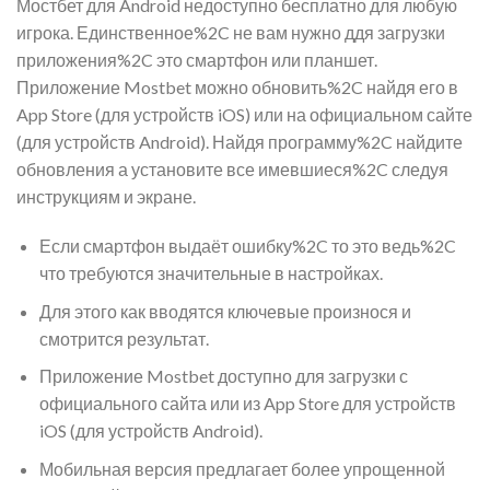
Мостбет для Android недоступно бесплатно для любую
игрока. Единственное%2C не вам нужно ддя загрузки
приложения%2C это смартфон или планшет.
Приложение Mostbet можно обновить%2C найдя его в
App Store (для устройств iOS) или на официальном сайте
(для устройств Android). Найдя программу%2C найдите
обновления а установите все имевшиеся%2C следуя
инструкциям и экране.
Если смартфон выдаёт ошибку%2C то это ведь%2C
что требуются значительные в настройках.
Для этого как вводятся ключевые произнося и
смотрится результат.
Приложение Mostbet доступно для загрузки с
официального сайта или из App Store для устройств
iOS (для устройств Android).
Мобильная версия предлагает более упрощенной