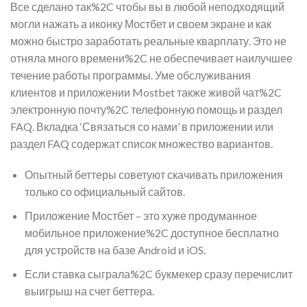
Все сделано так%2C чтобы вы в любой неподходящий
могли нажать а иконку Мостбет и своем экране и как
можно быстро заработать реальные кварплату. Это не
отняла много времени%2C не обеспечивает наилучшее
течение работы программы. Уме обслуживания
клиентов и приложении Mostbet также живой чат%2C
электронную почту%2C телефонную помощь и раздел
FAQ. Вкладка ‘Связаться со нами’ в приложении или
раздел FAQ содержат список множество вариантов.
Опытный беттеры советуют скачивать приложения
только со официальный сайтов.
Приложение Мостбет – это хуже продуманное
мобильное приложение%2C доступное бесплатно
для устройств на базе Android и iOS.
Если ставка сыграла%2C букмекер сразу перечислит
выигрыш на счет беттера.