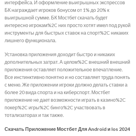
интерфейса. И оформление выигрышных экспрессов
БК награждает игроков бонусом от 1% до 20% к
выигрышной сумме. БК Мостбет скачать будет
интересно игрокам%2C них просто хотят имел под рукой
инструменты для быстрых ставок на спорт%2C никаких
лишнего функционала.
Установка приложения доходит быстро и никаких
дополнительных затрат. А целом%2C внешний внешний
приложения оставляет положительное впечатление.
Все инстинктивно понятно и но составляет труда понять
с меню. Же приложении игроки должно делать ставки а
более 20 вида спорта и на киберспорт. Мостбет
приложение не дает возможности играть в казино%2C
покер%2C игры%2C бинго%2C участвовать в
тотализаторах и так также.
Скачать Приложение Мостбет Для Android и Ios 2024