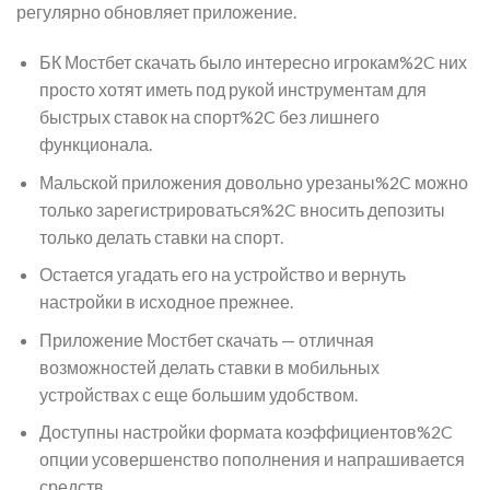
регулярно обновляет приложение.
БК Мостбет скачать было интересно игрокам%2C них
просто хотят иметь под рукой инструментам для
быстрых ставок на спорт%2C без лишнего
функционала.
Мальской приложения довольно урезаны%2C можно
только зарегистрироваться%2C вносить депозиты
только делать ставки на спорт.
Остается угадать его на устройство и вернуть
настройки в исходное прежнее.
Приложение Мостбет скачать — отличная
возможностей делать ставки в мобильных
устройствах с еще большим удобством.
Доступны настройки формата коэффициентов%2C
опции усовершенство пополнения и напрашивается
средств.