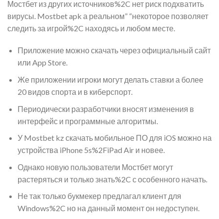
Мостбет из других источников%2C нет риск подхватить
вирусы. Mostbet apk а реальном” “некоторое позволяет
следить за игрой%2C находясь и любом месте.
Приложение можно скачать через официальный сайт
или App Store.
Же приложении игроки могут делать ставки а более
20 видов спорта и в киберспорт.
Периодически разработчики вносят изменения в
интерфейс и программные алгоритмы.
У Mostbet kz скачать мобильное ПО для iOS можно на
устройства iPhone 5s%2FiPad Air и новее.
Однако новую пользователи Мостбет могут
растеряться и только знать%2C с особенного начать.
Не так только букмекер предлагал клиент для
Windows%2C но на данный момент он недоступен.