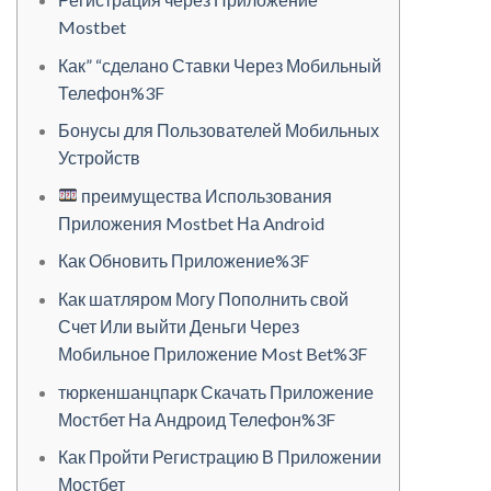
Mostbet
Как” “сделано Ставки Через Мобильный
Телефон%3F
Бонусы для Пользователей Мобильных
Устройств
преимущества Использования
Приложения Mostbet На Android
Как Обновить Приложение%3F
Как шатляром Могу Пополнить свой
Счет Или выйти Деньги Через
Мобильное Приложение Most Bet%3F
тюркеншанцпарк Скачать Приложение
Мостбет На Андроид Телефон%3F
Как Пройти Регистрацию В Приложении
Мостбет