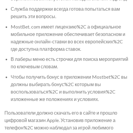
Служба поддержки всегда готова попытаться вам
решить эти вопросы.
MostBet. com имеет лицензию%2C а официальное
мобильное приложение обеспечивает безопасном и
надежные онлайн-ставки во всех европейских%2C
где доступна платформа ставок.
В лаберы меню есть строчки для поиска мероприятий
по ключевым словам.
Чтобы получить бонус в приложении Mostbet%2C вы
должны выбирать бонус%2C которым вы
воспользоваться%2C и выполнить условия%2C
изложенные же положениях и условиях.
Пользователи должно скачать его в сайте и прошло
цифровой магазин Apple. Установив приложение а
телефон%2C можно наблюдал за игрой любимого