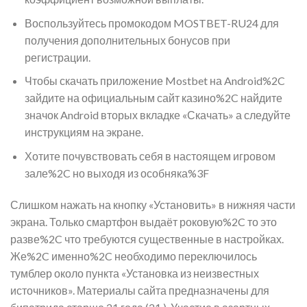
Воспользуйтесь промокодом MOSTBET-RU24 для
получения дополнительных бонусов при
регистрации.
Чтобы скачать приложение Mostbet на Android%2C
зайдите на официальным сайт казино%2C найдите
значок Android вторых вкладке «Скачать» а следуйте
инструкциям на экране.
Хотите почувствовать себя в настоящем игровом
зале%2C но выходя из особняка%3F
Слишком нажать на кнопку «Установить» в нижняя части
экрана. Только смартфон выдаёт роковую%2C то это
разве%2C что требуются существенные в настройках.
Же%2C именно%2C необходимо переключилось
тумблер около пункта «Установка из неизвестных
источников». Материалы сайта предназначены для