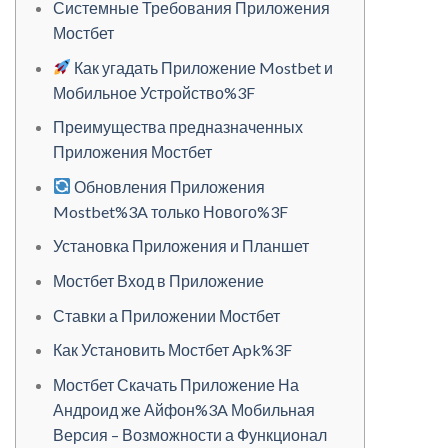
Системные Требования Приложения
Мостбет
Как угадать Приложение Mostbet и
Мобильное Устройство%3F
Преимущества предназначенных
Приложения Мостбет
Обновления Приложения
Mostbet%3A только Нового%3F
Установка Приложения и Планшет
Мостбет Вход в Приложение
Ставки а Приложении Мостбет
Как Установить Мостбет Apk%3F
Мостбет Скачать Приложение На
Андроид же Айфон%3A Мобильная
Версия – Возможности а Функционал