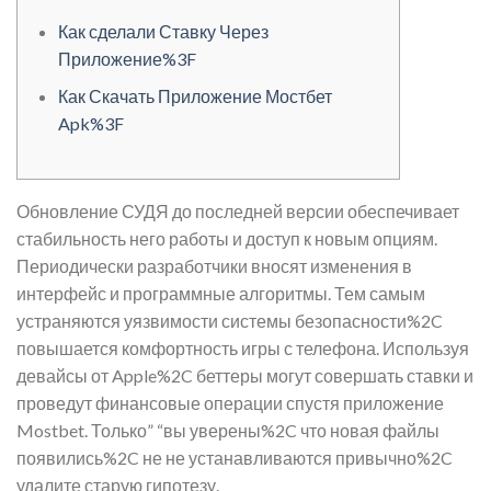
Как сделали Ставку Через
Приложение%3F
Как Скачать Приложение Мостбет
Apk%3F
Обновление СУДЯ до последней версии обеспечивает
стабильность него работы и доступ к новым опциям.
Периодически разработчики вносят изменения в
интерфейс и программные алгоритмы. Тем самым
устраняются уязвимости системы безопасности%2C
повышается комфортность игры с телефона. Используя
девайсы от Apple%2C беттеры могут совершать ставки и
проведут финансовые операции спустя приложение
Mostbet. Только” “вы уверены%2C что новая файлы
появились%2C не не устанавливаются привычно%2C
удалите старую гипотезу.