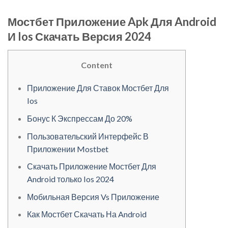
Мостбет Приложение Apk Для Android
И Ios Скачать Версия 2024
Content
Приложение Для Ставок Мостбет Для
Ios
Бонус К Экспрессам До 20%
Пользовательский Интерфейс В
Приложении Mostbet
Скачать Приложение Мостбет Для
Android только Ios 2024
Мобильная Версия Vs Приложение
Как Мостбет Скачать На Android