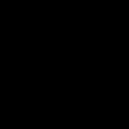
ış Ve Sistem Servis Hizmetleri