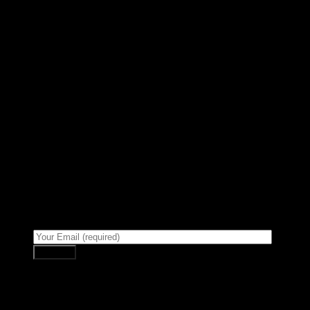
Sign up for Newsletter
Signup for our newsletter to get
notified about sales and new
products.
AUS / VIC / Devi / Supply & install • 0408 32 61 68