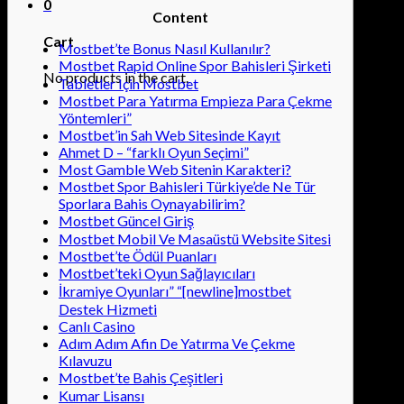
0
Content
Cart
Mostbet’te Bonus Nasıl Kullanılır?
Mostbet Rapid Online Spor Bahisleri Şirketi
No products in the cart.
Tabletler Için Mostbet
Mostbet Para Yatırma Empieza Para Çekme
Yöntemleri”
Mostbet’in Sah Web Sitesinde Kayıt
Ahmet D – “farklı Oyun Seçimi”
Most Gamble Web Sitenin Karakteri?
Mostbet Spor Bahisleri Türkiye’de Ne Tür
Sporlara Bahis Oynayabilirim?
Mostbet Güncel Giriş
Mostbet Mobil Ve Masaüstü Website Sitesi
Mostbet’te Ödül Puanları
Mostbet’teki Oyun Sağlayıcıları
İkramiye Oyunları” “[newline]mostbet
Destek Hizmeti
Canlı Casino
Adım Adım Afin De Yatırma Ve Çekme
Kılavuzu
Mostbet’te Bahis Çeşitleri
Kumar Lisansı