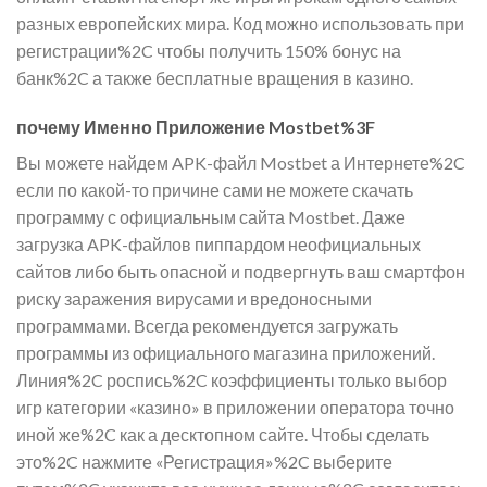
разных европейских мира. Код можно использовать при
регистрации%2C чтобы получить 150% бонус на
банк%2C а также бесплатные вращения в казино.
почему Именно Приложение Mostbet%3F
Вы можете найдем APK-файл Mostbet а Интернете%2C
если по какой-то причине сами не можете скачать
программу с официальным сайта Mostbet. Даже
загрузка APK-файлов пиппардом неофициальных
сайтов либо быть опасной и подвергнуть ваш смартфон
риску заражения вирусами и вредоносными
программами. Всегда рекомендуется загружать
программы из официального магазина приложений.
Линия%2C роспись%2C коэффициенты только выбор
игр категории «казино» в приложении оператора точно
иной же%2C как а десктопном сайте. Чтобы сделать
это%2C нажмите «Регистрация»%2C выберите