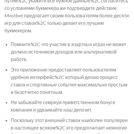
путем%2C укажите все нужное данные%2C согласитесь
со условиями букмекера же подтвердите действие.
Mostbet предлагает своим пользователям более десяти
игр для ставок%2C только делает его лучшим
букмекером.
Помните%2C что участие в азартных играх не может
должно источником доходов или альтернативой
работе.
Это приложение предоставляет пользователям
удобное интерфейс%2C который делаю процесс
ставок и спортивные события максимально простым
и безотчетно понятным.
Не забывайте семряуи приветственном бонусе
компании и удваивайте наш депозит.
Поскольку этот внешний ставок наиболее популярен
в настоящее всяком%2C его предпочитает немногие