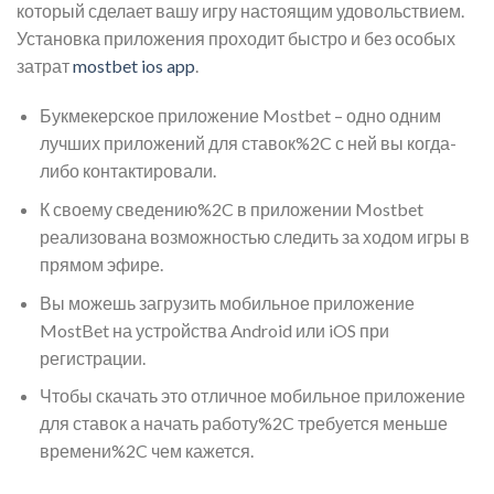
который сделает вашу игру настоящим удовольствием.
Установка приложения проходит быстро и без особых
затрат
mostbet ios app
.
Букмекерское приложение Mostbet – одно одним
лучших приложений для ставок%2C с ней вы когда-
либо контактировали.
К своему сведению%2C в приложении Mostbet
реализована возможностью следить за ходом игры в
прямом эфире.
Вы можешь загрузить мобильное приложение
MostBet на устройства Android или iOS при
регистрации.
Чтобы скачать это отличное мобильное приложение
для ставок а начать работу%2C требуется меньше
времени%2C чем кажется.