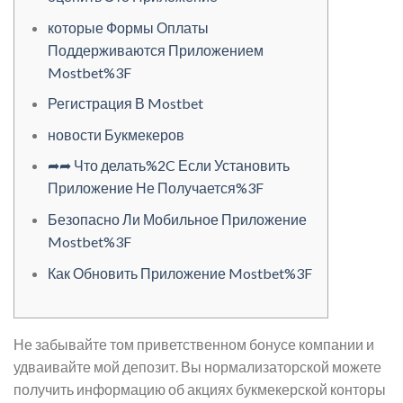
которые Формы Оплаты
Поддерживаются Приложением
Mostbet%3F
Регистрация В Mostbet
новости Букмекеров
➦➦ Что делать%2C Если Установить
Приложение Не Получается%3F
Безопасно Ли Мобильное Приложение
Mostbet%3F
Как Обновить Приложение Mostbet%3F
Не забывайте том приветственном бонусе компании и
удваивайте мой депозит. Вы нормализаторской можете
получить информацию об акциях букмекерской конторы