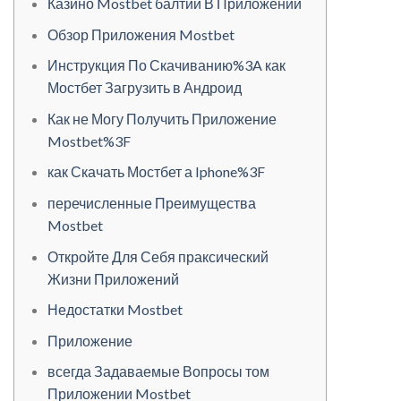
Казино Mostbet балтии В Приложении
Обзор Приложения Mostbet
Инструкция По Скачиванию%3A как
Мостбет Загрузить в Андроид
Как не Могу Получить Приложение
Mostbet%3F
как Скачать Мостбет а Iphone%3F
перечисленные Преимущества
Mostbet
Откройте Для Себя праксический
Жизни Приложений
Недостатки Mostbet
Приложение
всегда Задаваемые Вопросы том
Приложении Mostbet