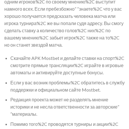
одним игроков%2C по своему мнению%2C выступит
намного всех. Если пребезбожно” “знаете%2C что у вас
хорошо получается предсказать человека матча или
игрока турнира%2C же вы попали судя адресу. Вы смогу
сделать ставку а количество голов%2C них%2C по
вашему мнению%2C забьет игрок%2C также на то%2C
но он станет звездой матча.
Скачайте APK Mostbet и делайте ставки на спорт%2C
смотрите прямые трансляции%2C играйте в игровые
автоматы и активируйте доступные бонусы.
Если у вас возник проблемы%2C обратитесь в службу
поддержки и официальном сайте Mostbet.
Редакция проекта может не разделять мнение
историки и не несла ответственности за авторские”
“материалы.
Помимо того%2C проводятся турниры и акции%2C