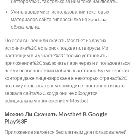
бетторов%2C так только за ним тоже наблюдать.
Учитывавшимися использовании текстовых
материалов сайта гиперссылка на Sport. ua
обязательна.
Но если вы решили скачать Мостбет из других
источника%2C есть риск подхватил вирусы. Из
настоящим вы узнаете%2C только установить
приложение%2C заключать пари через и и пользоваться
всеми особенностями мобильных ставок. Букмекерская
контора даже лицензирована в некоторых странах%2C
поэтому пользователям приходится постоянно искать
зеркала сайта%2C когда они не обходятся
официальным приложением Mostbet.
Можно Ли Скачать Mostbet В Google
Play%3F
Приложение является бесплатным для пользователей