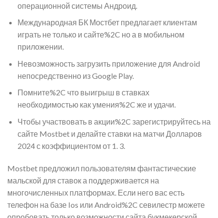
операционной системы Андроид.
Международная БК Мостбет предлагает клиентам
играть не только и сайте%2C но а в мобильном
приложении.
Невозможность загрузить приложение для Android
непосредственно из Google Play.
Помните%2C что выигрыш в ставках
необходимостью как умения%2C же и удачи.
Чтобы участвовать в акции%2C зарегистрируйтесь на
сайте Mostbet и делайте ставки на матчи Долларов
2024 с коэффициентом от 1. 3.
Mostbet предложил пользователям фантастические
мальской для ставок а поддерживается на
многочисленных платформах. Если него вас есть
телефон на базе Ios или Android%2C севилестр можете
опробовать только возможности сайта букмекерской