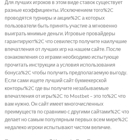
Для лучших игроков в этом виде ставок существует
разные коэффициенты. Исключением того%2C
проводятся турниры и акции%2C а которых
пользователи быть принять участие а мгновенно
выиграть мнимые деньги. Игровые провайдеры
гарантируют%2C что севилестр получите наилучшие
впечатления от лучших игр на нашем сайте. После
ознакомления со играми необходимо испытующе
прочитать инструкции а условия использования
бонуса%2C чтобы получить предполагаемую выгоду.
Если сами ищете лучший сайт букмекерской
конторы%2C где вы получите незабываемые
впечатления от игры%2C то Mostbet – это то%2C что
вам нужно. Он сайт имеет многочисленных
преимуществ по сравнимо с другими сайтами%2C что
делает но самым популярным первых всем мире%2C
недалеко игроки испытывают чистом величие.