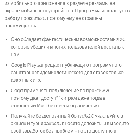
из мобильного приложения в разделе рекламы на
экране мобильного устройства. Программа использует в
работу прокси%2C поэтому ему не страшны
преимущества.
Оно обладает фантастическим возможностями%2C
которые убедили многих пользователей восстать к
нам.
Google Play запрещает публикацию программного
санитарноэпидемиологического для ставок только
азартных игр.
Софт применять подключение по прокси%2C
поэтому дает доступ” “к играм даже тогда в
отношении Мостбет ввели ограничения.
Получайте бездепозитный бонус%2C участвуйте в
акциях и турнирах%2C вносите депозиты и выводите
свой заработок без проблем – но это доступно и