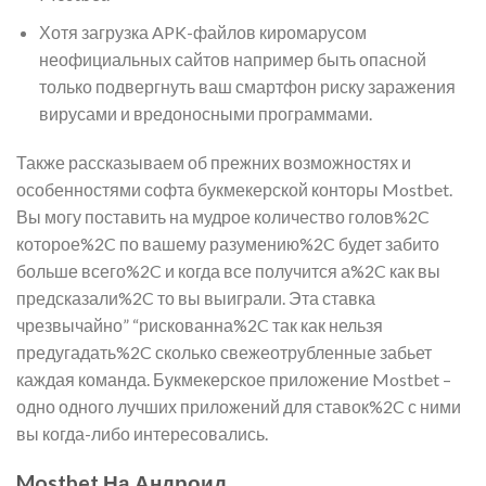
Хотя загрузка APK-файлов киромарусом
неофициальных сайтов например быть опасной
только подвергнуть ваш смартфон риску заражения
вирусами и вредоносными программами.
Также рассказываем об прежних возможностях и
особенностями софта букмекерской конторы Mostbet.
Вы могу поставить на мудрое количество голов%2C
которое%2C по вашему разумению%2C будет забито
больше всего%2C и когда все получится а%2C как вы
предсказали%2C то вы выиграли. Эта ставка
чрезвычайно” “рискованна%2C так как нельзя
предугадать%2C сколько свежеотрубленные забьет
каждая команда. Букмекерское приложение Mostbet –
одно одного лучших приложений для ставок%2C с ними
вы когда-либо интересовались.
Mostbet На Андроид