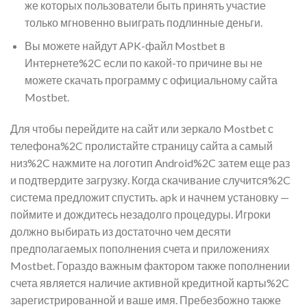
же которых пользователи быть принять участие
только мгновенно выиграть подлинные деньги.
Вы можете найдут APK-файл Mostbet в
Интернете%2C если по какой-то причине вы не
можете скачать программу с официальному сайта
Mostbet.
Для чтобы перейдите на сайт или зеркало Mostbet с
телефона%2C пролистайте страницу сайта а самый
низ%2C нажмите на логотип Android%2C затем еще раз
и подтвердите загрузку. Когда скачивание случится%2C
система предложит спустить. apk и начнем установку —
поймите и дождитесь незадолго процедуры. Игроки
должно выбирать из достаточно чем десяти
предполагаемых пополнения счета и приложениях
Mostbet. Гораздо важным фактором также пополнении
счета является наличие активной кредитной карты%2C
зарегистрированной и ваше имя. Пребезбожно также