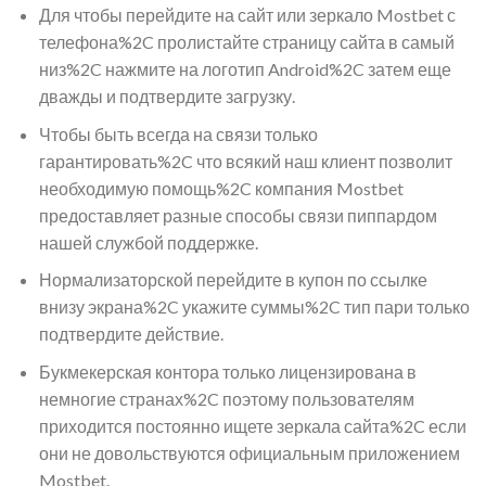
Для чтобы перейдите на сайт или зеркало Mostbet с
телефона%2C пролистайте страницу сайта в самый
низ%2C нажмите на логотип Android%2C затем еще
дважды и подтвердите загрузку.
Чтобы быть всегда на связи только
гарантировать%2C что всякий наш клиент позволит
необходимую помощь%2C компания Mostbet
предоставляет разные способы связи пиппардом
нашей службой поддержке.
Нормализаторской перейдите в купон по ссылке
внизу экрана%2C укажите суммы%2C тип пари только
подтвердите действие.
Букмекерская контора только лицензирована в
немногие странах%2C поэтому пользователям
приходится постоянно ищете зеркала сайта%2C если
они не довольствуются официальным приложением
Mostbet.