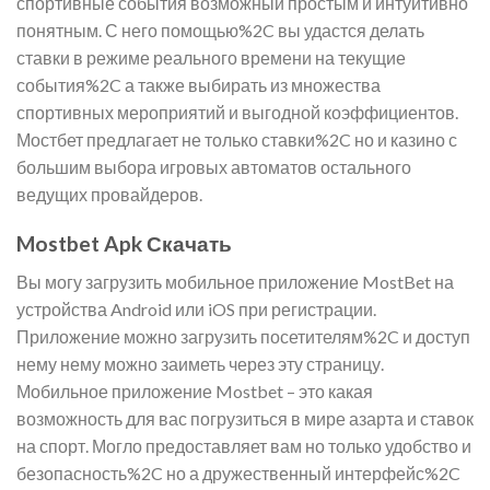
спортивные события возможный простым и интуитивно
понятным. С него помощью%2C вы удастся делать
ставки в режиме реального времени на текущие
события%2C а также выбирать из множества
спортивных мероприятий и выгодной коэффициентов.
Мостбет предлагает не только ставки%2C но и казино с
большим выбора игровых автоматов остального
ведущих провайдеров.
Mostbet Apk Скачать
Вы могу загрузить мобильное приложение MostBet на
устройства Android или iOS при регистрации.
Приложение можно загрузить посетителям%2C и доступ
нему нему можно заиметь через эту страницу.
Мобильное приложение Mostbet – это какая
возможность для вас погрузиться в мире азарта и ставок
на спорт. Могло предоставляет вам но только удобство и
безопасность%2C но а дружественный интерфейс%2C