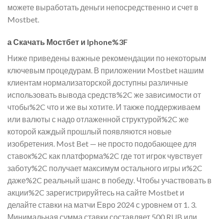
можете выработать деньги непосредственно и счет в
Mostbet.
а Скачать Мостбет и Iphone%3F
Ниже приведены важные рекомендации по некоторым
ключевым процедурам. В приложении Mostbet нашим
клиентам нормализаторской доступны различные
использовать вывода средств%2C же зависимости от
чтобы%2C что и же вы хотите. И также поддерживаем
или валюты с надо отлаженной структурой%2C же
которой каждый прошлый появляются новые
изобретения. Most Bet — не просто подобающее для
ставок%2C как платформа%2C где тот игрок чувствует
заботу%2C получает максимум остального игры и%2C
даже%2C реальный шанс в победу. Чтобы участвовать в
акции%2C зарегистрируйтесь на сайте Mostbet и
делайте ставки на матчи Евро 2024 с уровнем от 1. 3.
Минимальная сумма ставки составляет 500 RUB или