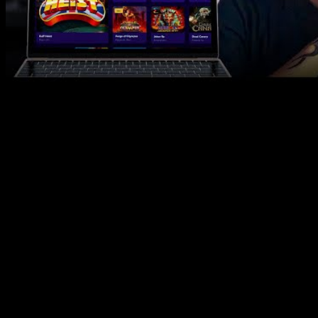
Как начать играть в CBC Казино
Онлайн: Пошаговое руководство
Если вы готовы начать играть в CBC Казино Онлайн,
приветствуем вас на пути к увлекательным развлечениям
и возможностям выигрыша! Далее мы предоставим вам
пошаговое руководство, которое поможет вам понять, как
зарегистрироваться в CBC Казино, и начать свою удачную
игру. С помощью этих простых инструкций вы будете
зарегистрированы на платформе CBC онлайн казино, и
сможете погрузиться в волнующий мир игровых
автоматов и настольных игр на реальные деньги.