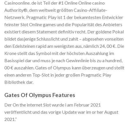
Casinoonline. de ist Teil der #1 Online Online casino
Authority®, dem weltweit größten Casino-Affiliate-
Netzwerk. Pragmatic Play ist 1 der bekanntesten Entwickler
feinster Slot Online games und die Popularität des Anbieters
existiert diesem Statement definitiv recht. Der goldene Pokal
bildet dasjenige Schlusslicht und zahlt – abgesehen vonseiten
den Edelsteinen rapid am wenigsten aus, nämlich 24, 00 €. Die
Krone stellt das Symbol mit der höchsten Auszahlung im
Basisspiel dar und muss je nach Gewinnlinie bis zu a hundred,
00 € auszahlen. Gates of Olympus kann überzeugen und stellt
einen anderen Top-Slot in jeder großen Pragmatic Play
Bibliothek dar.
Gates Of Olympus Features
Der On the internet Slot wurde i am Februar 2021
veröffentlicht und das vorige Update war im or her August
2021.”