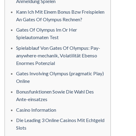
Anmeldung Spielen
Kann Ich Mit Einem Bonus Bzw Freispielen
An Gates Of Olympus Rechnen?
Gates Of Olympus Im Or Her
Spielautomaten Test
Spielablauf Von Gates Of Olympus: Pay-
anywhere-mechanik, Volatilität Ebenso
Enormes Potenzial
Gates Involving Olympus (pragmatic Play)
Online
Bonusfunktionen Sowie Die Wahl Des
Ante-einsatzes
Casino Information
Die Leading 3 Online Casinos Mit Echtgeld
Slots