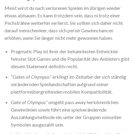
Meist wirst du nach verlorenen Spielen im übrigen wieder
etwas abbauen. Es kann trotzdem sein, dass ni trotz einer
Pechsträhne weiterhin verlierst. Sie sollten sich daher nicht
darauf menschenleer, dass sich perish Gewinnchancen
erhöhen, wenn Sie länger nicht mehr gewonnen haben.
Pragmatic Play ist ihrer der bekanntesten Entwickler
feinster Slot Games und die Popularität des Anbieters gibt
diesem Statement definitiv recht.
“Gates of Olympus” erklingt im Zeitalter der sich ständig
verändernden Spiellandschaften aufgrund seiner
plattformübergreifenden mobilen Kompatibilität.
Gate of Olympus” umgeht pass away herkömmlichen
Gewinnlinien sowie führt eine spielverändernde
Auszahlungsmethode ein, unter der Gruppen vonseiten
Symbolen ausgezahlt sein.