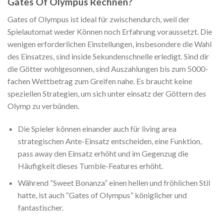
Gates Of Olympus Rechnen?
Gates of Olympus ist ideal für zwischendurch, weil der
Spielautomat weder Können noch Erfahrung voraussetzt. Die
wenigen erforderlichen Einstellungen, insbesondere die Wahl
des Einsatzes, sind inside Sekundenschnelle erledigt. Sind dir
die Götter wohlgesonnen, sind Auszahlungen bis zum 5000-
fachen Wettbetrag zum Greifen nahe. Es braucht keine
speziellen Strategien, um sich unter einsatz der Göttern des
Olymp zu verbünden.
Die Spieler können einander auch für living area
strategischen Ante-Einsatz entscheiden, eine Funktion,
pass away den Einsatz erhöht und im Gegenzug die
Häufigkeit dieses Tumble-Features erhöht.
Während “Sweet Bonanza” einen hellen und fröhlichen Stil
hatte, ist auch “Gates of Olympus” königlicher und
fantastischer.