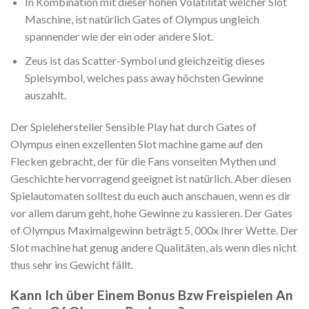
In Kombination mit dieser hohen Volatilität welcher Slot
Maschine, ist natürlich Gates of Olympus ungleich
spannender wie der ein oder andere Slot.
Zeus ist das Scatter-Symbol und gleichzeitig dieses
Spielsymbol, welches pass away höchsten Gewinne
auszahlt.
Der Spielehersteller Sensible Play hat durch Gates of
Olympus einen exzellenten Slot machine game auf den
Flecken gebracht, der für die Fans vonseiten Mythen und
Geschichte hervorragend geeignet ist natürlich. Aber diesen
Spielautomaten solltest du euch auch anschauen, wenn es dir
vor allem darum geht, hohe Gewinne zu kassieren. Der Gates
of Olympus Maximalgewinn beträgt 5, 000x Ihrer Wette. Der
Slot machine hat genug andere Qualitäten, als wenn dies nicht
thus sehr ins Gewicht fällt.
Kann Ich über Einem Bonus Bzw Freispielen An