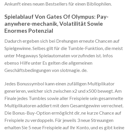
Ankunft eines neuen Bestsellers für einen Bibliophilen.
Spielablauf Von Gates Of Olympus: Pay-
anywhere-mechanik, Volatilität Sowie
Enormes Potenzial
Dadurch ergeben sich bei Drehungen erneute Chancen auf
Spielgewinne. Selbes gilt für die Tumble-Funktion, die meist
unter Megaways Spielautomaten vorzufinden ist. Infos
ebenso Hilfe unter Es gelten die allgemeinen
Geschäftsbedingungen von slotmagie. de.
Jedes Bonussymbol kann einen zufälligen Multiplikator
generieren, welcher sich zwischen x2 und x500 bewegt. Am
Finale jedes Tumbles sowie aller Freispiele sein gesammelte
Multiplikatoren addiert mit dem Gesamtgewinn verrechnet.
Die Bonus-Buy-Option ermöglicht dir, ne kurze Chance auf
Freispiele zu verdoppeln. Für jeweils 3 neue Streuungen
erhalten Sie 5 neue Freispiele auf Ihr Konto, und es gibt keine