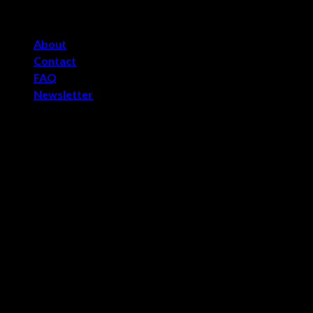
Skip
AUS / VIC / Devi / Supply & install • 0408 32 61 68
to
content
About
Contact
FAQ
Newsletter