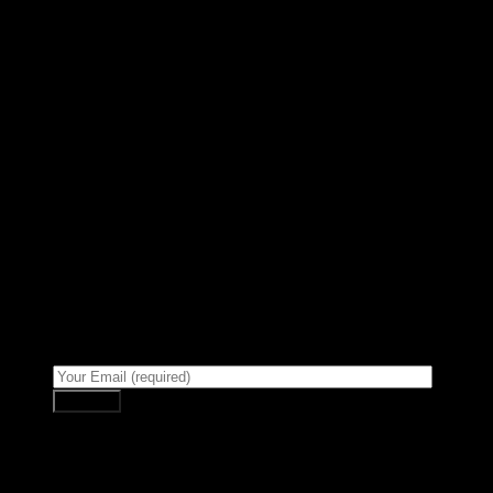
Sign up for Newsletter
Signup for our newsletter to get
notified about sales and new
products.
AUS / VIC / Devi / Supply & install • 0408 32 61 68