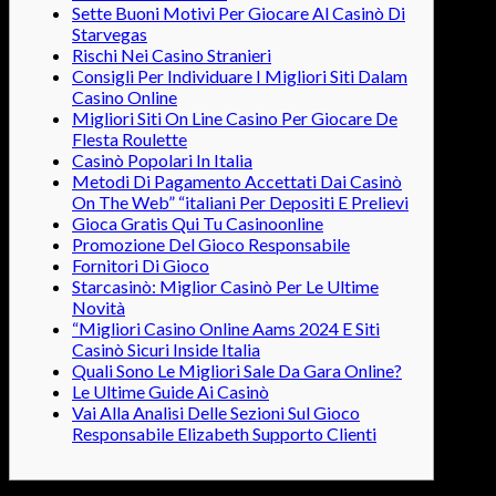
Sette Buoni Motivi Per Giocare Al Casinò Di
Starvegas
Rischi Nei Casino Stranieri
Consigli Per Individuare I Migliori Siti Dalam
Casino Online
Migliori Siti On Line Casino Per Giocare De
Flesta Roulette
Casinò Popolari In Italia
Metodi Di Pagamento Accettati Dai Casinò
On The Web” “italiani Per Depositi E Prelievi
Gioca Gratis Qui Tu Casinoonline
Promozione Del Gioco Responsabile
Fornitori Di Gioco
Starcasinò: Miglior Casinò Per Le Ultime
Novità
“Migliori Casino Online Aams 2024 E Siti
Casinò Sicuri Inside Italia
Quali Sono Le Migliori Sale Da Gara Online?
Le Ultime Guide Ai Casinò
Vai Alla Analisi Delle Sezioni Sul Gioco
Responsabile Elizabeth Supporto Clienti