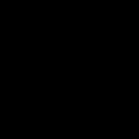
 Tu Eurobe
dabili ️