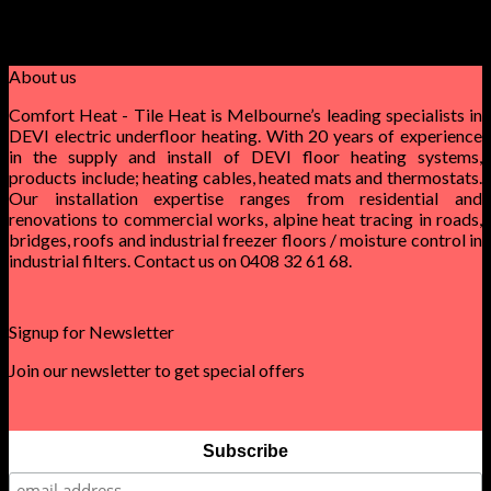
important să fii conștient de cerințele de rulaj și de limitările
impuse.
About us
Comfort Heat - Tile Heat is Melbourne’s leading specialists in
DEVI electric underfloor heating. With 20 years of experience
in the supply and install of DEVI floor heating systems,
products include; heating cables, heated mats and thermostats.
Our installation expertise ranges from residential and
renovations to commercial works, alpine heat tracing in roads,
bridges, roofs and industrial freezer floors / moisture control in
industrial filters. Contact us on 0408 32 61 68.
Signup for Newsletter
Join our newsletter to get special offers
Subscribe