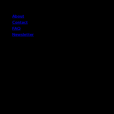
Skip
AUS / VIC / Devi / Supply & install • 0408 32 61 68
to
content
About
Contact
FAQ
Newsletter