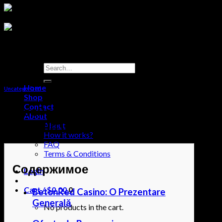
Search
for:
Home
Uncategorized
Shop
Contact
BetonRed Casino – 750 RON Bonus și
About
150 Rotiri Gratuite
About
How it works?
FAQ
Terms & Conditions
Содержимое
Login
Cart /
$
0.00
0
BetonRed Casino: O Prezentare
Generală
No products in the cart.