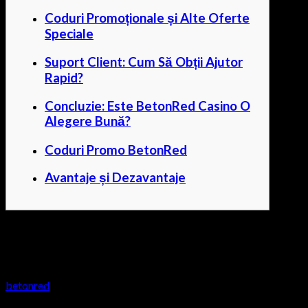
Coduri Promoționale și Alte Oferte
Speciale
Suport Client: Cum Să Obții Ajutor
Rapid?
Concluzie: Este BetonRed Casino O
Alegere Bună?
Coduri Promo BetonRed
Avantaje și Dezavantaje
BetonRed Casino – 750 RON Bonus și
150 Rotiri Gratuite
betonred
Casino este locul unde fiecare jucător poate găsi ceva
special. Cu un 750 RON Bonus generos și 150 Rotiri Gratuite,