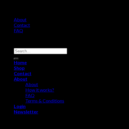
About
Contact
FAQ
Copyright 2026 ©
Comfort Heat • Tile Heat
Search
for:
Home
Shop
Contact
About
About
How it works?
FAQ
Terms & Conditions
Login
Newsletter