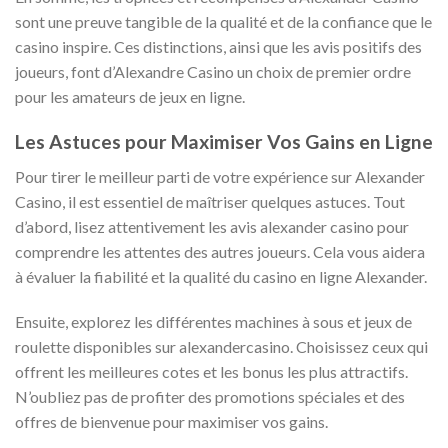
sont une preuve tangible de la qualité et de la confiance que le
casino inspire. Ces distinctions, ainsi que les avis positifs des
joueurs, font d’Alexandre Casino un choix de premier ordre
pour les amateurs de jeux en ligne.
Les Astuces pour Maximiser Vos Gains en Ligne
Pour tirer le meilleur parti de votre expérience sur Alexander
Casino, il est essentiel de maîtriser quelques astuces. Tout
d’abord, lisez attentivement les avis alexander casino pour
comprendre les attentes des autres joueurs. Cela vous aidera
à évaluer la fiabilité et la qualité du casino en ligne Alexander.
Ensuite, explorez les différentes machines à sous et jeux de
roulette disponibles sur alexandercasino. Choisissez ceux qui
offrent les meilleures cotes et les bonus les plus attractifs.
N’oubliez pas de profiter des promotions spéciales et des
offres de bienvenue pour maximiser vos gains.