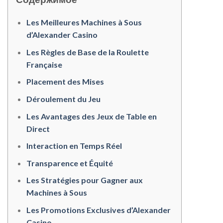
Les Meilleures Machines à Sous
d’Alexander Casino
Les Règles de Base de la Roulette
Française
Placement des Mises
Déroulement du Jeu
Les Avantages des Jeux de Table en
Direct
Interaction en Temps Réel
Transparence et Équité
Les Stratégies pour Gagner aux
Machines à Sous
Les Promotions Exclusives d’Alexander
Casino