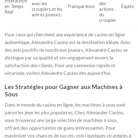
Interaction
avec les
des
en Temps
Transparence
Équité
croupiers et les
actions
Réel
autres joueurs.
du
croupier.
Pour ceux qui cherchent une expérience de casino en ligne
authentique, Alexandre Casino est la destination idéale. Avec
des avis positifs de nombreux joueurs, Alexandre Casino se
distingue par sa qualité et son engagement envers la
satisfaction des clients. Pour une connexion rapide et
sécurisée, visitez Alexandre Casino dès aujourd’hui.
Les Stratégies pour Gagner aux Machines à
Sous
Dans le monde du casino en ligne, les machines à sous sont
parmi les jeux les plus populaires. Chez Alexander Casino,
vous trouverez une large sélection de machines à sous,
offrant des opportunités de gains intéressantes. Pour
maximiser vos chances de succès, voici quelques stratégies à