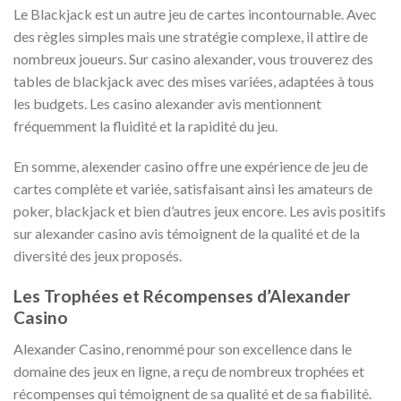
Le Blackjack est un autre jeu de cartes incontournable. Avec
des règles simples mais une stratégie complexe, il attire de
nombreux joueurs. Sur casino alexander, vous trouverez des
tables de blackjack avec des mises variées, adaptées à tous
les budgets. Les casino alexander avis mentionnent
fréquemment la fluidité et la rapidité du jeu.
En somme, alexender casino offre une expérience de jeu de
cartes complète et variée, satisfaisant ainsi les amateurs de
poker, blackjack et bien d’autres jeux encore. Les avis positifs
sur alexander casino avis témoignent de la qualité et de la
diversité des jeux proposés.
Les Trophées et Récompenses d’Alexander
Casino
Alexander Casino, renommé pour son excellence dans le
domaine des jeux en ligne, a reçu de nombreux trophées et
récompenses qui témoignent de sa qualité et de sa fiabilité.