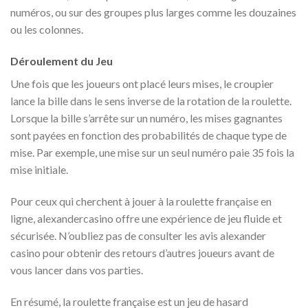
numéros, ou sur des groupes plus larges comme les douzaines
ou les colonnes.
Déroulement du Jeu
Une fois que les joueurs ont placé leurs mises, le croupier
lance la bille dans le sens inverse de la rotation de la roulette.
Lorsque la bille s’arrête sur un numéro, les mises gagnantes
sont payées en fonction des probabilités de chaque type de
mise. Par exemple, une mise sur un seul numéro paie 35 fois la
mise initiale.
Pour ceux qui cherchent à jouer à la roulette française en
ligne, alexandercasino offre une expérience de jeu fluide et
sécurisée. N’oubliez pas de consulter les avis alexander
casino pour obtenir des retours d’autres joueurs avant de
vous lancer dans vos parties.
En résumé, la roulette française est un jeu de hasard