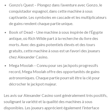
Gonzo’s Quest – Plongez dans l’aventure avec Gonzo, le
conquistador espagnol, dans cette machine à sous
captivante. Les symboles en cascade et les multiplicateurs
de gains rendent chaque partie unique.
Book of Dead – Une machine à sous inspirée de l’Égypte
antique, où Rich Wilde part à la recherche du livre des
morts. Avec des gains potentiels élevés et des tours
gratuits, cette machine à sous est un favori des joueurs
chez Alexander Casino.
Mega Moolah – Connu pour ses jackpots progressifs
record, Mega Moolah offre des opportunités de gains
astronomiques. Chaque partie pourrait être la clé pour
décrocher le jackpot majeur.
Les avis sur Alexander Casino sont généralement très positifs,
soulignant la variété et la qualité des machines à sous
disponibles. Les joueurs apprécient également l’interface