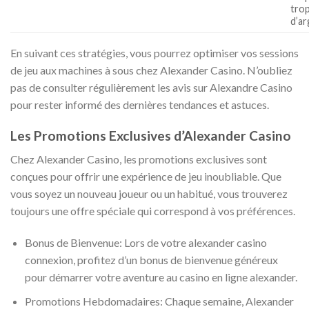
tro
d’ar
En suivant ces stratégies, vous pourrez optimiser vos sessions
de jeu aux machines à sous chez Alexander Casino. N’oubliez
pas de consulter régulièrement les avis sur Alexandre Casino
pour rester informé des dernières tendances et astuces.
Les Promotions Exclusives d’Alexander Casino
Chez Alexander Casino, les promotions exclusives sont
conçues pour offrir une expérience de jeu inoubliable. Que
vous soyez un nouveau joueur ou un habitué, vous trouverez
toujours une offre spéciale qui correspond à vos préférences.
Bonus de Bienvenue: Lors de votre alexander casino
connexion, profitez d’un bonus de bienvenue généreux
pour démarrer votre aventure au casino en ligne alexander.
Promotions Hebdomadaires: Chaque semaine, Alexander