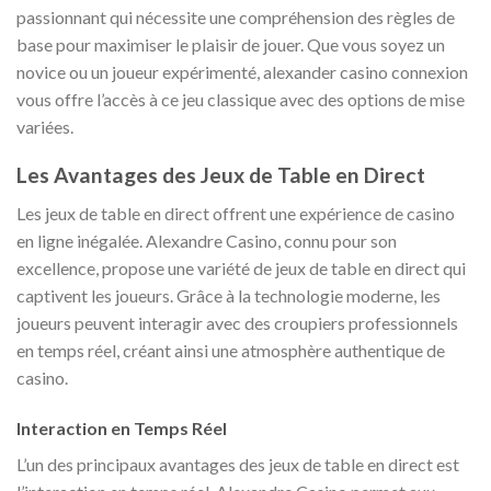
passionnant qui nécessite une compréhension des règles de
base pour maximiser le plaisir de jouer. Que vous soyez un
novice ou un joueur expérimenté, alexander casino connexion
vous offre l’accès à ce jeu classique avec des options de mise
variées.
Les Avantages des Jeux de Table en Direct
Les jeux de table en direct offrent une expérience de casino
en ligne inégalée. Alexandre Casino, connu pour son
excellence, propose une variété de jeux de table en direct qui
captivent les joueurs. Grâce à la technologie moderne, les
joueurs peuvent interagir avec des croupiers professionnels
en temps réel, créant ainsi une atmosphère authentique de
casino.
Interaction en Temps Réel
L’un des principaux avantages des jeux de table en direct est