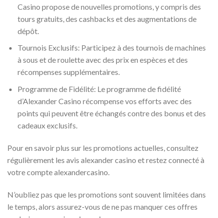
Casino propose de nouvelles promotions, y compris des
tours gratuits, des cashbacks et des augmentations de
dépôt.
Tournois Exclusifs: Participez à des tournois de machines
à sous et de roulette avec des prix en espèces et des
récompenses supplémentaires.
Programme de Fidélité: Le programme de fidélité
d’Alexander Casino récompense vos efforts avec des
points qui peuvent être échangés contre des bonus et des
cadeaux exclusifs.
Pour en savoir plus sur les promotions actuelles, consultez
régulièrement les avis alexander casino et restez connecté à
votre compte alexandercasino.
N’oubliez pas que les promotions sont souvent limitées dans
le temps, alors assurez-vous de ne pas manquer ces offres