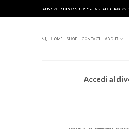
Skip
AUS / VIC / DEVI / SUPPLY & INSTALL • 0408 32 
to
content
HOME
SHOP
CONTACT
ABOUT
Accedi al div
accedi-al-divertimento-spinang