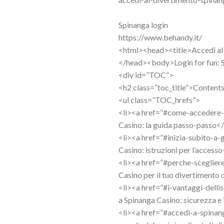
Spinanga login
https://www.behandy.it/
<html><head><title>Accedi al di
</head><body>Login for fun: Sp
<div id=”TOC”>
<h2 class=”toc_title”>Content
<ul class=”TOC_hrefs”>
<li><a href=”#come-accedere-
Casino: la guida passo-passo</
<li><a href=”#inizia-subito-a-
Casino: istruzioni per l’access
<li><a href=”#perche-sceglier
Casino per il tuo divertimento 
<li><a href=”#i-vantaggi-delli
a Spinanga Casino: sicurezza e 
<li><a href=”#accedi-a-spinang