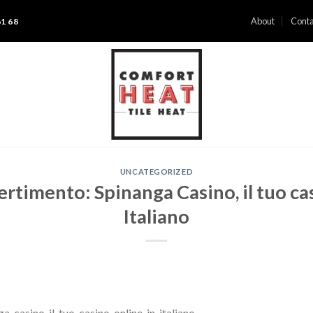
About
Conta
61 68
UNCATEGORIZED
ertimento: Spinanga Casino, il tuo ca
Italiano
a-casino-il-tuo-casino-online-in-italiano