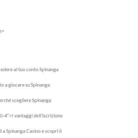
le>
dere al tuo conto Spinanga
to a giocare su Spinanga
erché scegliere Spinanga
-4″>I vantaggi dell’iscrizione
a Spinanga Casino e scopri il