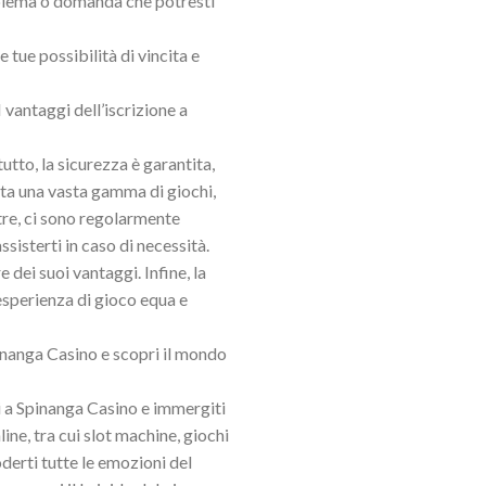
roblema o domanda che potresti
 tue possibilità di vincita e
vantaggi dell’iscrizione a
utto, la sicurezza è garantita,
anta una vasta gamma di giochi,
oltre, ci sono regolarmente
sisterti in caso di necessità.
 dei suoi vantaggi. Infine, la
esperienza di gioco equa e
nanga Casino e scopri il mondo
edi a Spinanga Casino e immergiti
ne, tra cui slot machine, giochi
oderti tutte le emozioni del