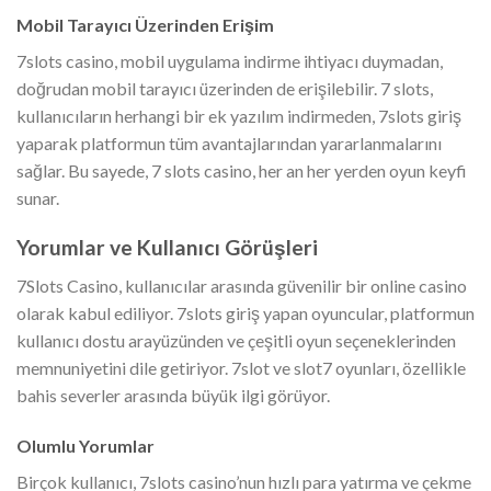
Mobil Tarayıcı Üzerinden Erişim
7slots casino, mobil uygulama indirme ihtiyacı duymadan,
doğrudan mobil tarayıcı üzerinden de erişilebilir. 7 slots,
kullanıcıların herhangi bir ek yazılım indirmeden, 7slots giriş
yaparak platformun tüm avantajlarından yararlanmalarını
sağlar. Bu sayede, 7 slots casino, her an her yerden oyun keyfi
sunar.
Yorumlar ve Kullanıcı Görüşleri
7Slots Casino, kullanıcılar arasında güvenilir bir online casino
olarak kabul ediliyor. 7slots giriş yapan oyuncular, platformun
kullanıcı dostu arayüzünden ve çeşitli oyun seçeneklerinden
memnuniyetini dile getiriyor. 7slot ve slot7 oyunları, özellikle
bahis severler arasında büyük ilgi görüyor.
Olumlu Yorumlar
Birçok kullanıcı, 7slots casino’nun hızlı para yatırma ve çekme