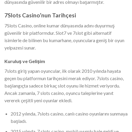
dünyasında güvenilir bir adres olmayı başarmıştır.
7Slots Casino’nun Tarihçesi
7Slots Casino, online kumar dünyasında adını duyurmuş
güvenilir bir platformdur. Slot7 ve 7slot gibi alternatif
isimlerle de bilinen bu kumarhane, oyunculara geniş bir oyun
yelpazesi sunar.
Kuruluş ve Gelişim
7slots giriş yapan oyuncular, ilk olarak 2010 yılında hayata
geçen bu platformun tarihçesini merak ediyor. 7slots casino,
başlangıçta sadece birkaç slot oyunu ile hizmet veriyordu.
Ancak zamanla, 7 slots casino, oyuncu taleplerine yanıt
vererek çeşitli yeni oyunlar ekledi.
2012 yılında, 7slots casino, canlı casino oyunlarını sunmaya
başladı.
2015 yılında, 7 slots casino, mobil uyumlu hale geldi ve