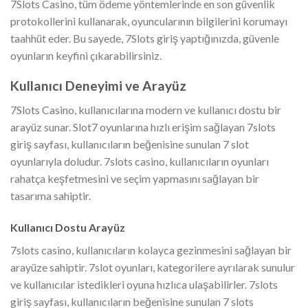
7Slots Casino, tüm ödeme yöntemlerinde en son güvenlik
protokollerini kullanarak, oyuncularının bilgilerini korumayı
taahhüt eder. Bu sayede, 7Slots giriş yaptığınızda, güvenle
oyunların keyfini çıkarabilirsiniz.
Kullanıcı Deneyimi ve Arayüz
7Slots Casino, kullanıcılarına modern ve kullanıcı dostu bir
arayüz sunar. Slot7 oyunlarına hızlı erişim sağlayan 7slots
giriş sayfası, kullanıcıların beğenisine sunulan 7 slot
oyunlarıyla doludur. 7slots casino, kullanıcıların oyunları
rahatça keşfetmesini ve seçim yapmasını sağlayan bir
tasarıma sahiptir.
Kullanıcı Dostu Arayüz
7slots casino, kullanıcıların kolayca gezinmesini sağlayan bir
arayüze sahiptir. 7slot oyunları, kategorilere ayrılarak sunulur
ve kullanıcılar istedikleri oyuna hızlıca ulaşabilirler. 7slots
giriş sayfası, kullanıcıların beğenisine sunulan 7 slots