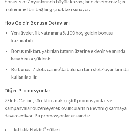
bonus, slot7 oyunlarında büyük kazançlar elde etmeniz için
mükemmel bir başlangıç noktası sunuyor.
Hoş Geldin Bonusu Detayları
Yeni üyeler, ilk yatırımına %100 hoş geldin bonusu
kazanabilir.
Bonus miktarı, yatırılan tutarın üzerine eklenir ve anında
hesabınıza yüklenir.
Bu bonus, 7 slots casino’da bulunan tüm slot7 oyunlarında
kullanılabilir.
Diğer Promosyonlar
7Slots Casino, sürekli olarak çeşitli promosyonlar ve
kampanyalar düzenleyerek oyuncularının keyfini çıkarmaya
devam ediyor. Bu promosyonlar arasında:
Haftalık Nakit Ödülleri