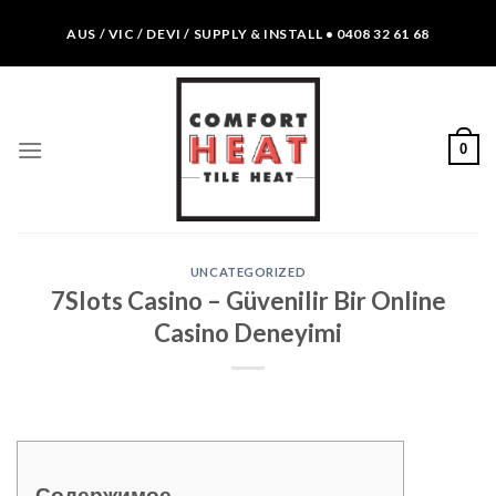
Skip
AUS / VIC / DEVI / SUPPLY & INSTALL • 0408 32 61 68
to
content
0
UNCATEGORIZED
7Slots Casino – Güvenilir Bir Online
Casino Deneyimi
Содержимое