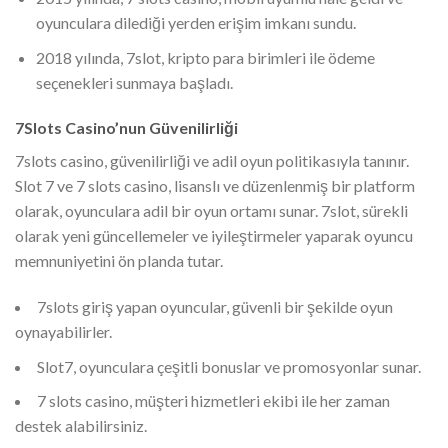
oyunculara dilediği yerden erişim imkanı sundu.
2018 yılında, 7slot, kripto para birimleri ile ödeme
seçenekleri sunmaya başladı.
7Slots Casino’nun Güvenilirliği
7slots casino, güvenilirliği ve adil oyun politikasıyla tanınır.
Slot 7 ve 7 slots casino, lisanslı ve düzenlenmiş bir platform
olarak, oyunculara adil bir oyun ortamı sunar. 7slot, sürekli
olarak yeni güncellemeler ve iyileştirmeler yaparak oyuncu
memnuniyetini ön planda tutar.
7slots giriş yapan oyuncular, güvenli bir şekilde oyun
oynayabilirler.
Slot7, oyunculara çeşitli bonuslar ve promosyonlar sunar.
7 slots casino, müşteri hizmetleri ekibi ile her zaman
destek alabilirsiniz.