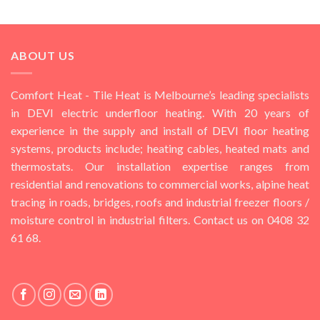
ABOUT US
Comfort Heat - Tile Heat is Melbourne’s leading specialists
in DEVI electric underfloor heating. With 20 years of
experience in the supply and install of DEVI floor heating
systems, products include; heating cables, heated mats and
thermostats. Our installation expertise ranges from
residential and renovations to commercial works, alpine heat
tracing in roads, bridges, roofs and industrial freezer floors /
moisture control in industrial filters. Contact us on 0408 32
61 68.