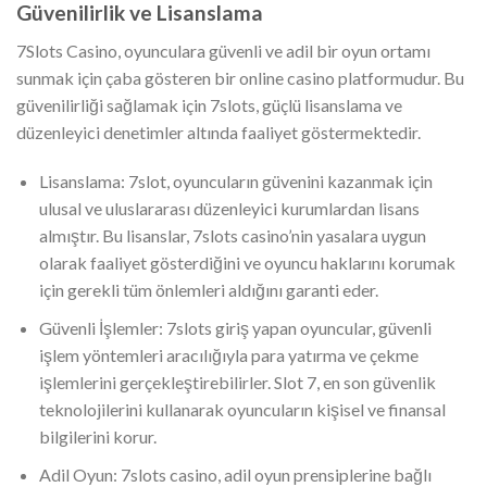
Güvenilirlik ve Lisanslama
7Slots Casino, oyunculara güvenli ve adil bir oyun ortamı
sunmak için çaba gösteren bir online casino platformudur. Bu
güvenilirliği sağlamak için 7slots, güçlü lisanslama ve
düzenleyici denetimler altında faaliyet göstermektedir.
Lisanslama: 7slot, oyuncuların güvenini kazanmak için
ulusal ve uluslararası düzenleyici kurumlardan lisans
almıştır. Bu lisanslar, 7slots casino’nin yasalara uygun
olarak faaliyet gösterdiğini ve oyuncu haklarını korumak
için gerekli tüm önlemleri aldığını garanti eder.
Güvenli İşlemler: 7slots giriş yapan oyuncular, güvenli
işlem yöntemleri aracılığıyla para yatırma ve çekme
işlemlerini gerçekleştirebilirler. Slot 7, en son güvenlik
teknolojilerini kullanarak oyuncuların kişisel ve finansal
bilgilerini korur.
Adil Oyun: 7slots casino, adil oyun prensiplerine bağlı