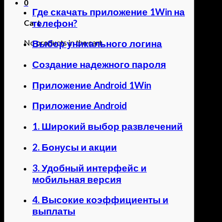
0
Где скачать приложение 1Win на
телефон?
Cart
No products in the cart.
Выбор уникального логина
Создание надежного пароля
Приложение Android 1Win
Приложение Android
1. Широкий выбор развлечений
2. Бонусы и акции
3. Удобный интерфейс и
мобильная версия
4. Высокие коэффициенты и
выплаты