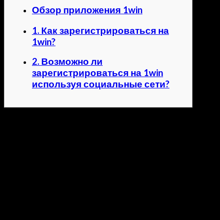
Обзор приложения 1win
1. Как зарегистрироваться на
1win?
2. Возможно ли
зарегистрироваться на 1win
используя социальные сети?
1win Официальный сайт букмекера
– 1ВИН ставки на спорт
Вы когда-нибудь задумывались о том, что может
произойти, если просто нажать одну кнопку? Кажется, это
слишком просто, чтобы быть реальностью. Но что если мы
скажем вам, что такая возможность действительно
существует? Секретный доступ к увлекательному миру
ставок и азартных игр предоставляет 1win – это нечто