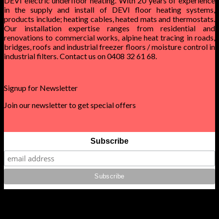
DEVI electric underfloor heating. With 20 years of experience
in the supply and install of DEVI floor heating systems,
products include; heating cables, heated mats and thermostats.
Our installation expertise ranges from residential and
renovations to commercial works, alpine heat tracing in roads,
bridges, roofs and industrial freezer floors / moisture control in
industrial filters. Contact us on 0408 32 61 68.
Signup for Newsletter
Join our newsletter to get special offers
Subscribe