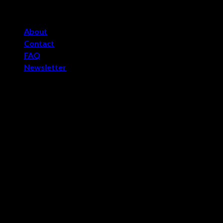
Skip
AUS / VIC / Devi / Supply & install • 0408 32 61 68
to
content
About
Contact
FAQ
Newsletter