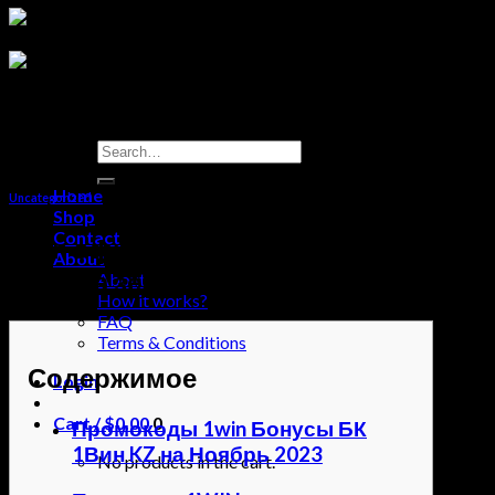
Search
for:
Home
Uncategorized
Shop
Contact
1win официальный сайт БК: 1Вин
About
вход на зеркало
About
How it works?
FAQ
Terms & Conditions
Содержимое
Login
Cart /
$
0.00
0
Промокоды 1win Бонусы БК
1Вин KZ на Ноябрь 2023
No products in the cart.