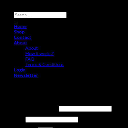
Copyright 2026 ©
Comfort Heat • Tile Heat
Search
for:
Home
Shop
Contact
About
About
How it works?
FAQ
Terms & Conditions
Login
Newsletter
Login
Username or email address
*
Password
*