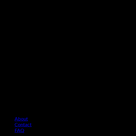
About
Contact
FAQ