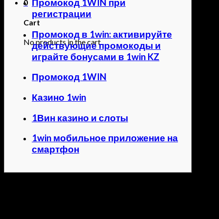
Промокод 1WIN при
0
регистрации
Cart
Промокод в 1win: активируйте
No products in the cart.
действующие промокоды и
играйте бонусами в 1win KZ
Промокод 1WIN
Казино 1win
1Вин казино и слоты
1win мобильное приложение на
смартфон
1win официальный сайт БК: 1Вин
вход на зеркало